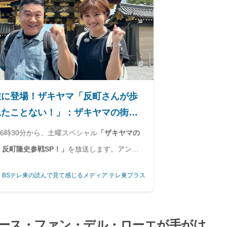
旅に登場！ザキヤマ「反町さんが歩
見たことない！」：ザキヤマの街道
テレ東・ＢＳテレ東の読んで見て感じる
夜6時30分から、土曜スペシャル
「ザキヤマの
ス
道 反町隆史参戦SP！」
を放送します。アンタ
ストとともに街道をただひたすら歩いてゴール
・BSテレ東の読んで見て感じるメディア テレ東プラス
ミース・ファン・デル・ローエが手がけ