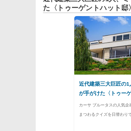
た〈トゥーゲントハット邸
近代建築三大巨匠の1
が手がけた〈トゥー
産？
カーサ ブルータスの人気企
まつわるクイズを日替わり
ル・ローエ検定】から一問