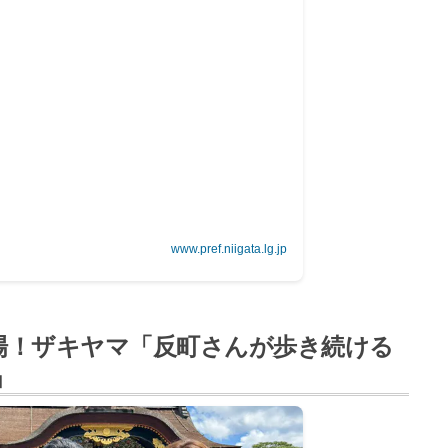
www.pref.niigata.lg.jp
場！ザキヤマ「反町さんが歩き続ける
」