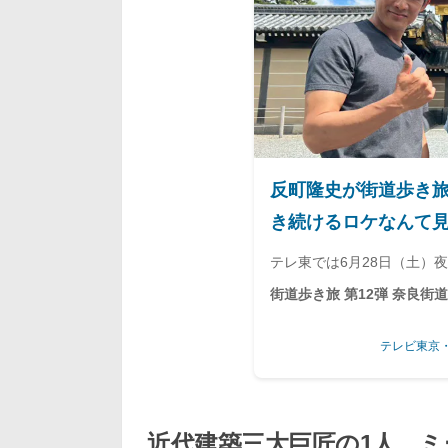
反町隆史が街道歩き
き続けるロケなんて
歩き旅 第12弾 | 
テレ東では6月28日（土）
メディア テレ東プラ
街道歩き旅 第12弾 奈良街
ッチャブル・山崎弘也がゲ
テレビ東京
を目…
近代建築三大巨匠の1人、