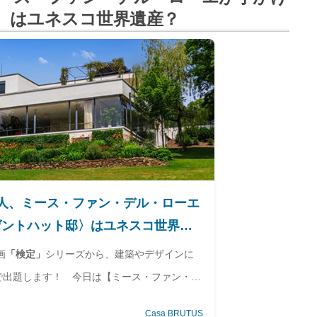
〉はユネスコ世界遺産？
人、ミース・ファン・デル・ローエ
ゲントハット邸〉はユネスコ世界遺
画
「検定」
シリーズから、建築やデザインに
で出題します！ 今日は【ミース・ファン・デ
。
Casa BRUTUS