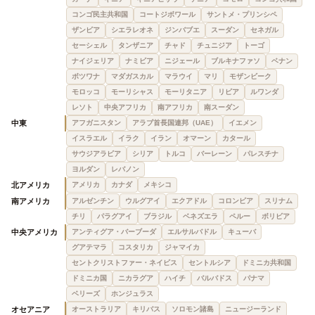
コンゴ民主共和国
コートジボワール
サントメ・プリンシペ
ザンビア
シエラレオネ
ジンバブエ
スーダン
セネガル
セーシェル
タンザニア
チャド
チュニジア
トーゴ
ナイジェリア
ナミビア
ニジェール
ブルキナファソ
ベナン
ボツワナ
マダガスカル
マラウイ
マリ
モザンビーク
モロッコ
モーリシャス
モーリタニア
リビア
ルワンダ
レソト
中央アフリカ
南アフリカ
南スーダン
中東
アフガニスタン
アラブ首長国連邦（UAE）
イエメン
イスラエル
イラク
イラン
オマーン
カタール
サウジアラビア
シリア
トルコ
バーレーン
パレスチナ
ヨルダン
レバノン
北アメリカ
アメリカ
カナダ
メキシコ
南アメリカ
アルゼンチン
ウルグアイ
エクアドル
コロンビア
スリナム
チリ
パラグアイ
ブラジル
ベネズエラ
ペルー
ボリビア
中央アメリカ
アンティグア・バーブーダ
エルサルバドル
キューバ
グアテマラ
コスタリカ
ジャマイカ
セントクリストファー・ネイビス
セントルシア
ドミニカ共和国
ドミニカ国
ニカラグア
ハイチ
バルバドス
パナマ
ベリーズ
ホンジュラス
オセアニア
オーストラリア
キリバス
ソロモン諸島
ニュージーランド