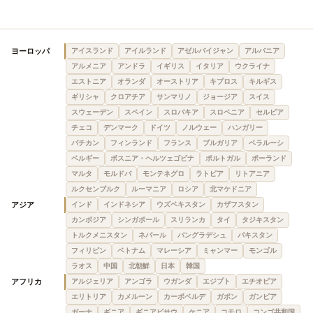
ヨーロッパ
アイスランド
アイルランド
アゼルバイジャン
アルバニア
アルメニア
アンドラ
イギリス
イタリア
ウクライナ
エストニア
オランダ
オーストリア
キプロス
キルギス
ギリシャ
クロアチア
サンマリノ
ジョージア
スイス
スウェーデン
スペイン
スロバキア
スロベニア
セルビア
チェコ
デンマーク
ドイツ
ノルウェー
ハンガリー
バチカン
フィンランド
フランス
ブルガリア
ベラルーシ
ベルギー
ボスニア・ヘルツェゴビナ
ポルトガル
ポーランド
マルタ
モルドバ
モンテネグロ
ラトビア
リトアニア
ルクセンブルク
ルーマニア
ロシア
北マケドニア
アジア
インド
インドネシア
ウズベキスタン
カザフスタン
カンボジア
シンガポール
スリランカ
タイ
タジキスタン
トルクメニスタン
ネパール
バングラデシュ
パキスタン
フィリピン
ベトナム
マレーシア
ミャンマー
モンゴル
ラオス
中国
北朝鮮
日本
韓国
アフリカ
アルジェリア
アンゴラ
ウガンダ
エジプト
エチオピア
エリトリア
カメルーン
カーボベルデ
ガボン
ガンビア
ガーナ
ギニア
ギニアビサウ
ケニア
コモロ
コンゴ共和国