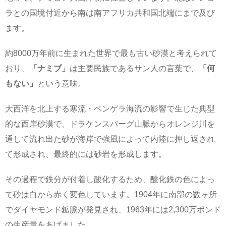
ラとの国境付近から南は南アフリカ共和国北端にまで及び
ます。
約8000万年前に生まれた世界で最も古い砂漠と考えられて
おり、
「ナミブ」
は主要民族であるサン人の言葉で、
「何
もない」
という意味。
大西洋を北上する寒流・ベンゲラ海流の影響で生じた典型
的な西岸砂漠で、ドラケンスバーグ山脈からオレンジ川を
通して流れ出た砂が海岸で強風によって内陸に押し返され
て形成され、最終的には砂岩を形成します。
その過程で鉄分が付着し酸化するため、酸化鉄の色によっ
て砂は白から赤く変色しています。1904年に南部の数ヶ所
でダイヤモンド鉱脈が発見され、1963年には2,300万ポンド
の生産量をあげました。