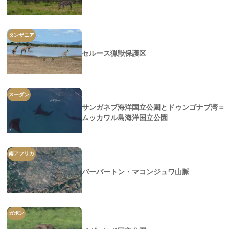
タンザニア
セルース猟獣保護区
スーダン
サンガネブ海洋国立公園とドゥンゴナブ湾＝
ムッカワル島海洋国立公園
南アフリカ
バーバートン・マコンジュワ山脈
ガボン