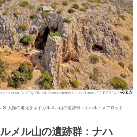
נחל מערות מבט ממ
""by
Yitzhak Marmelstein
is licensed under
CC BY-SA 4.0
ル
人類の進化を示すカルメル山の遺跡群：ナハル・メアロット
カルメル山の遺跡群：ナハ