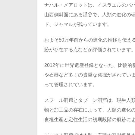
ナハル・メアロットは、イスラエルのバ
山西側斜面にある渓谷で、人類の進化の研
ド、ジャマルが残っています。
およそ50万年前からの進化の推移を伝え
跡が存在する点などが評価されています
2012年に世界遺産登録となった、比較
や石器など多くの貴重な発掘がされてい
って管理されています。
スフール洞窟とタブーン洞窟は、現生人
物と加工品の存在によって、人類の進化
食糧生産と定住生活の初期段階の痕跡に