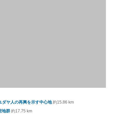
 ユダヤ人の再興を示す中心地
約15.86 km
聖地群
約17.75 km