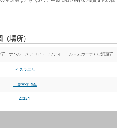
や皮革製品なども含めて、中期旧石器時代の物質文化の傑
図（場所）
跡群：ナハル・メアロット（ワディ・エル＝ムガーラ）の洞窟群
イスラエル
世界文化遺産
2012年