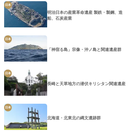
日本
明治日本の産業革命遺産 製鉄・製鋼、造
船、石炭産業
日本
「神宿る島」宗像・沖ノ島と関連遺産群
日本
長崎と天草地方の潜伏キリシタン関連遺産
日本
北海道・北東北の縄文遺跡群