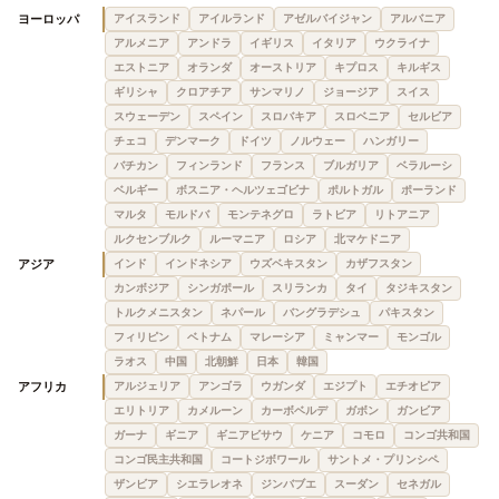
ヨーロッパ
アイスランド
アイルランド
アゼルバイジャン
アルバニア
アルメニア
アンドラ
イギリス
イタリア
ウクライナ
エストニア
オランダ
オーストリア
キプロス
キルギス
ギリシャ
クロアチア
サンマリノ
ジョージア
スイス
スウェーデン
スペイン
スロバキア
スロベニア
セルビア
チェコ
デンマーク
ドイツ
ノルウェー
ハンガリー
バチカン
フィンランド
フランス
ブルガリア
ベラルーシ
ベルギー
ボスニア・ヘルツェゴビナ
ポルトガル
ポーランド
マルタ
モルドバ
モンテネグロ
ラトビア
リトアニア
ルクセンブルク
ルーマニア
ロシア
北マケドニア
アジア
インド
インドネシア
ウズベキスタン
カザフスタン
カンボジア
シンガポール
スリランカ
タイ
タジキスタン
トルクメニスタン
ネパール
バングラデシュ
パキスタン
フィリピン
ベトナム
マレーシア
ミャンマー
モンゴル
ラオス
中国
北朝鮮
日本
韓国
アフリカ
アルジェリア
アンゴラ
ウガンダ
エジプト
エチオピア
エリトリア
カメルーン
カーボベルデ
ガボン
ガンビア
ガーナ
ギニア
ギニアビサウ
ケニア
コモロ
コンゴ共和国
コンゴ民主共和国
コートジボワール
サントメ・プリンシペ
ザンビア
シエラレオネ
ジンバブエ
スーダン
セネガル