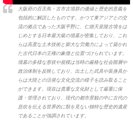
大阪府の百舌鳥・古市古墳群の価値と歴史的意義を
包括的に解説したものです。かつて東アジアとの交
流の拠点であった大阪平野に、仁徳天皇陵古墳をは
じめとする日本最大級の墳墓が密集しており、これ
らは高度な土木技術と膨大な労働力によって築かれ
た古代日本の王権の象徴と位置づけられています。
墳墓の多様な形状や規模は当時の厳格な社会階層や
政治体制を反映しており、出土した武具や装身具か
らは大陸との活発な文化交流の様子を読み取ること
ができます。現在は貴重な文化財として厳重に保
護・管理されており、現代の都市景観の中に古代の
息吹を伝える世界的に類を見ない独特な歴史的遺産
であることが強調されています。