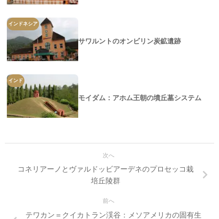
インドネシア
サワルントのオンビリン炭鉱遺跡
インド
モイダム：アホム王朝の墳丘墓システム
次へ
コネリアーノとヴァルドッビアーデネのプロセッコ栽
培丘陵群
前へ
テワカン＝クイカトラン渓谷：メソアメリカの固有生