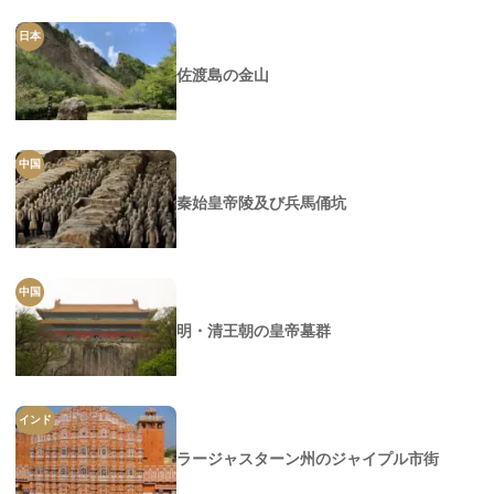
日本
佐渡島の金山
中国
秦始皇帝陵及び兵馬俑坑
中国
明・清王朝の皇帝墓群
インド
ラージャスターン州のジャイプル市街