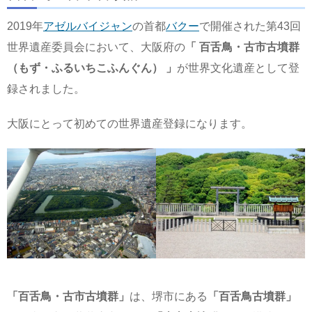
2019年
アゼルバイジャン
の首都
バクー
で開催された第43回
世界遺産委員会において、大阪府の
「 百舌鳥・古市古墳群
（もず・ふるいちこふんぐん） 」
が世界文化遺産として登
録されました。
大阪にとって初めての世界遺産登録になります。
「百舌鳥・古市古墳群」
は、堺市にある
「百舌鳥古墳群」