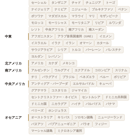
セーシェル
タンザニア
チャド
チュニジア
トーゴ
ナイジェリア
ナミビア
ニジェール
ブルキナファソ
ベナン
ボツワナ
マダガスカル
マラウイ
マリ
モザンビーク
モロッコ
モーリシャス
モーリタニア
リビア
ルワンダ
レソト
中央アフリカ
南アフリカ
南スーダン
中東
アフガニスタン
アラブ首長国連邦（UAE）
イエメン
イスラエル
イラク
イラン
オマーン
カタール
サウジアラビア
シリア
トルコ
バーレーン
パレスチナ
ヨルダン
レバノン
北アメリカ
アメリカ
カナダ
メキシコ
南アメリカ
アルゼンチン
ウルグアイ
エクアドル
コロンビア
スリナム
チリ
パラグアイ
ブラジル
ベネズエラ
ペルー
ボリビア
中央アメリカ
アンティグア・バーブーダ
エルサルバドル
キューバ
グアテマラ
コスタリカ
ジャマイカ
セントクリストファー・ネイビス
セントルシア
ドミニカ共和国
ドミニカ国
ニカラグア
ハイチ
バルバドス
パナマ
ベリーズ
ホンジュラス
オセアニア
オーストラリア
キリバス
ソロモン諸島
ニュージーランド
バヌアツ
パプアニューギニア
パラオ
フィジー
マーシャル諸島
ミクロネシア連邦