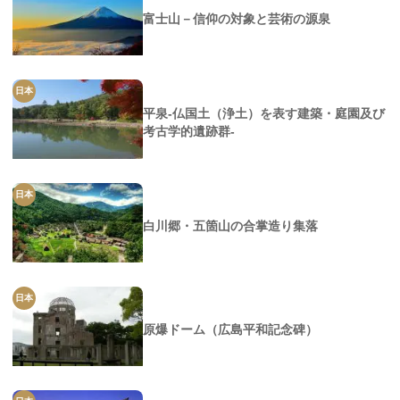
富士山－信仰の対象と芸術の源泉
日本
平泉-仏国土（浄土）を表す建築・庭園及び
考古学的遺跡群-
日本
白川郷・五箇山の合掌造り集落
日本
原爆ドーム（広島平和記念碑）