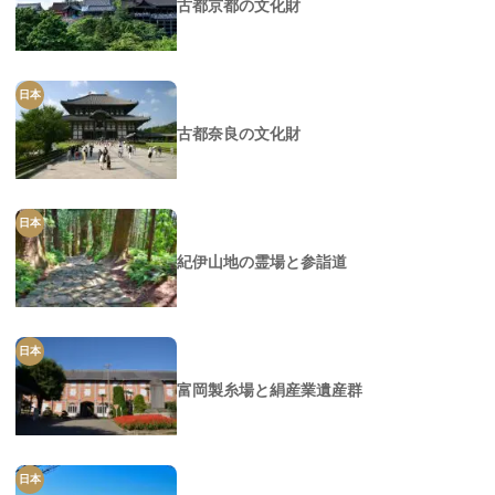
古都京都の文化財
日本
古都奈良の文化財
日本
紀伊山地の霊場と参詣道
日本
富岡製糸場と絹産業遺産群
日本