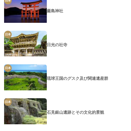
日本
厳島神社
日本
日光の社寺
日本
琉球王国のグスク及び関連遺産群
日本
石見銀山遺跡とその文化的景観