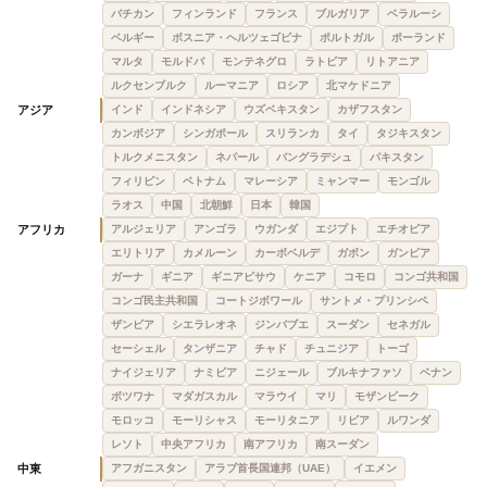
バチカン
フィンランド
フランス
ブルガリア
ベラルーシ
ベルギー
ボスニア・ヘルツェゴビナ
ポルトガル
ポーランド
マルタ
モルドバ
モンテネグロ
ラトビア
リトアニア
ルクセンブルク
ルーマニア
ロシア
北マケドニア
アジア
インド
インドネシア
ウズベキスタン
カザフスタン
カンボジア
シンガポール
スリランカ
タイ
タジキスタン
トルクメニスタン
ネパール
バングラデシュ
パキスタン
フィリピン
ベトナム
マレーシア
ミャンマー
モンゴル
ラオス
中国
北朝鮮
日本
韓国
アフリカ
アルジェリア
アンゴラ
ウガンダ
エジプト
エチオピア
エリトリア
カメルーン
カーボベルデ
ガボン
ガンビア
ガーナ
ギニア
ギニアビサウ
ケニア
コモロ
コンゴ共和国
コンゴ民主共和国
コートジボワール
サントメ・プリンシペ
ザンビア
シエラレオネ
ジンバブエ
スーダン
セネガル
セーシェル
タンザニア
チャド
チュニジア
トーゴ
ナイジェリア
ナミビア
ニジェール
ブルキナファソ
ベナン
ボツワナ
マダガスカル
マラウイ
マリ
モザンビーク
モロッコ
モーリシャス
モーリタニア
リビア
ルワンダ
レソト
中央アフリカ
南アフリカ
南スーダン
中東
アフガニスタン
アラブ首長国連邦（UAE）
イエメン