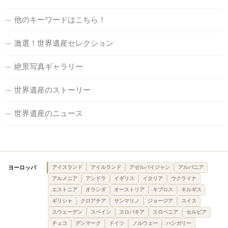
他のキーワードはこちら！
激選！世界遺産セレクション
絶景写真ギャラリー
世界遺産のストーリー
世界遺産のニュース
ヨーロッパ
アイスランド
アイルランド
アゼルバイジャン
アルバニア
アルメニア
アンドラ
イギリス
イタリア
ウクライナ
エストニア
オランダ
オーストリア
キプロス
キルギス
ギリシャ
クロアチア
サンマリノ
ジョージア
スイス
スウェーデン
スペイン
スロバキア
スロベニア
セルビア
チェコ
デンマーク
ドイツ
ノルウェー
ハンガリー