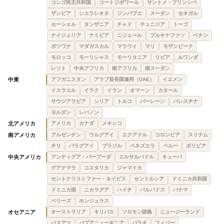
コンゴ民主共和国
コートジボワール
サントメ・プリンシペ
ザンビア
シエラレオネ
ジンバブエ
スーダン
セネガル
セーシェル
タンザニア
チャド
チュニジア
トーゴ
ナイジェリア
ナミビア
ニジェール
ブルキナファソ
ベナン
ボツワナ
マダガスカル
マラウイ
マリ
モザンビーク
モロッコ
モーリシャス
モーリタニア
リビア
ルワンダ
レソト
中央アフリカ
南アフリカ
南スーダン
中東
アフガニスタン
アラブ首長国連邦（UAE）
イエメン
イスラエル
イラク
イラン
オマーン
カタール
サウジアラビア
シリア
トルコ
バーレーン
パレスチナ
ヨルダン
レバノン
北アメリカ
アメリカ
カナダ
メキシコ
南アメリカ
アルゼンチン
ウルグアイ
エクアドル
コロンビア
スリナム
チリ
パラグアイ
ブラジル
ベネズエラ
ペルー
ボリビア
中央アメリカ
アンティグア・バーブーダ
エルサルバドル
キューバ
グアテマラ
コスタリカ
ジャマイカ
セントクリストファー・ネイビス
セントルシア
ドミニカ共和国
ドミニカ国
ニカラグア
ハイチ
バルバドス
パナマ
ベリーズ
ホンジュラス
オセアニア
オーストラリア
キリバス
ソロモン諸島
ニュージーランド
バヌアツ
パプアニューギニア
パラオ
フィジー