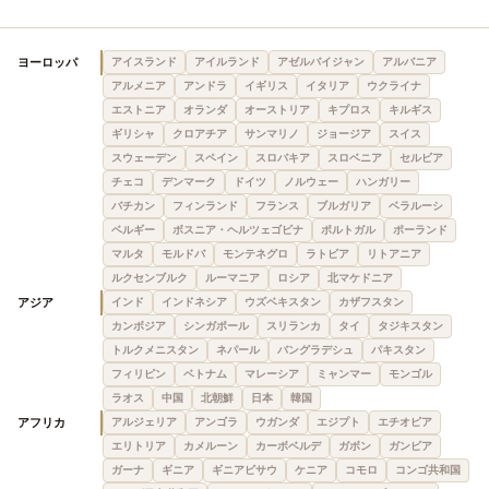
ヨーロッパ
アイスランド
アイルランド
アゼルバイジャン
アルバニア
アルメニア
アンドラ
イギリス
イタリア
ウクライナ
エストニア
オランダ
オーストリア
キプロス
キルギス
ギリシャ
クロアチア
サンマリノ
ジョージア
スイス
スウェーデン
スペイン
スロバキア
スロベニア
セルビア
チェコ
デンマーク
ドイツ
ノルウェー
ハンガリー
バチカン
フィンランド
フランス
ブルガリア
ベラルーシ
ベルギー
ボスニア・ヘルツェゴビナ
ポルトガル
ポーランド
マルタ
モルドバ
モンテネグロ
ラトビア
リトアニア
ルクセンブルク
ルーマニア
ロシア
北マケドニア
アジア
インド
インドネシア
ウズベキスタン
カザフスタン
カンボジア
シンガポール
スリランカ
タイ
タジキスタン
トルクメニスタン
ネパール
バングラデシュ
パキスタン
フィリピン
ベトナム
マレーシア
ミャンマー
モンゴル
ラオス
中国
北朝鮮
日本
韓国
アフリカ
アルジェリア
アンゴラ
ウガンダ
エジプト
エチオピア
エリトリア
カメルーン
カーボベルデ
ガボン
ガンビア
ガーナ
ギニア
ギニアビサウ
ケニア
コモロ
コンゴ共和国