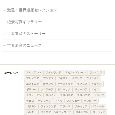
激選！世界遺産セレクション
絶景写真ギャラリー
世界遺産のストーリー
世界遺産のニュース
ヨーロッパ
アイスランド
アイルランド
アゼルバイジャン
アルバニア
アルメニア
アンドラ
イギリス
イタリア
ウクライナ
エストニア
オランダ
オーストリア
キプロス
キルギス
ギリシャ
クロアチア
サンマリノ
ジョージア
スイス
スウェーデン
スペイン
スロバキア
スロベニア
セルビア
チェコ
デンマーク
ドイツ
ノルウェー
ハンガリー
バチカン
フィンランド
フランス
ブルガリア
ベラルーシ
ベルギー
ボスニア・ヘルツェゴビナ
ポルトガル
ポーランド