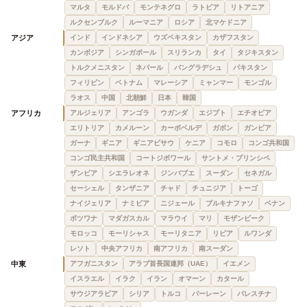
マルタ
モルドバ
モンテネグロ
ラトビア
リトアニア
ルクセンブルク
ルーマニア
ロシア
北マケドニア
アジア
インド
インドネシア
ウズベキスタン
カザフスタン
カンボジア
シンガポール
スリランカ
タイ
タジキスタン
トルクメニスタン
ネパール
バングラデシュ
パキスタン
フィリピン
ベトナム
マレーシア
ミャンマー
モンゴル
ラオス
中国
北朝鮮
日本
韓国
アフリカ
アルジェリア
アンゴラ
ウガンダ
エジプト
エチオピア
エリトリア
カメルーン
カーボベルデ
ガボン
ガンビア
ガーナ
ギニア
ギニアビサウ
ケニア
コモロ
コンゴ共和国
コンゴ民主共和国
コートジボワール
サントメ・プリンシペ
ザンビア
シエラレオネ
ジンバブエ
スーダン
セネガル
セーシェル
タンザニア
チャド
チュニジア
トーゴ
ナイジェリア
ナミビア
ニジェール
ブルキナファソ
ベナン
ボツワナ
マダガスカル
マラウイ
マリ
モザンビーク
モロッコ
モーリシャス
モーリタニア
リビア
ルワンダ
レソト
中央アフリカ
南アフリカ
南スーダン
中東
アフガニスタン
アラブ首長国連邦（UAE）
イエメン
イスラエル
イラク
イラン
オマーン
カタール
サウジアラビア
シリア
トルコ
バーレーン
パレスチナ