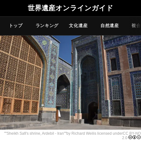
世界遺産オンラインガイド
トップ
ランキング
文化遺産
自然遺産
複合
""
Sheikh Safi's shrine, Ardebil - Iran
""by
Richard Weil
is licensed under
CC BY-ND
2.0