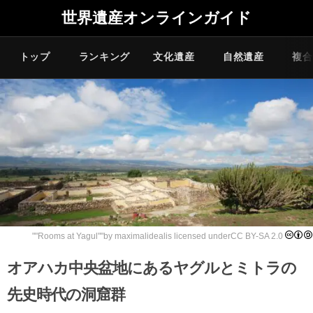
世界遺産オンラインガイド
トップ
ランキング
文化遺産
自然遺産
複合
""
Rooms at Yagul
""by
maximalideal
is licensed under
CC BY-SA 2.0
オアハカ中央盆地にあるヤグルとミトラの
先史時代の洞窟群