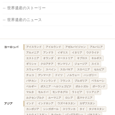
世界遺産のストーリー
世界遺産のニュース
ヨーロッパ
アイスランド
アイルランド
アゼルバイジャン
アルバニア
アルメニア
アンドラ
イギリス
イタリア
ウクライナ
エストニア
オランダ
オーストリア
キプロス
キルギス
ギリシャ
クロアチア
サンマリノ
ジョージア
スイス
スウェーデン
スペイン
スロバキア
スロベニア
セルビア
チェコ
デンマーク
ドイツ
ノルウェー
ハンガリー
バチカン
フィンランド
フランス
ブルガリア
ベラルーシ
ベルギー
ボスニア・ヘルツェゴビナ
ポルトガル
ポーランド
マルタ
モルドバ
モンテネグロ
ラトビア
リトアニア
ルクセンブルク
ルーマニア
ロシア
北マケドニア
アジア
インド
インドネシア
ウズベキスタン
カザフスタン
カンボジア
シンガポール
スリランカ
タイ
タジキスタン
トルクメニスタン
ネパール
バングラデシュ
パキスタン