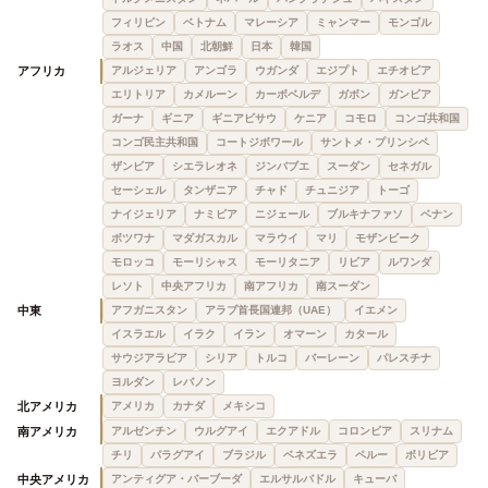
フィリピン
ベトナム
マレーシア
ミャンマー
モンゴル
ラオス
中国
北朝鮮
日本
韓国
アフリカ
アルジェリア
アンゴラ
ウガンダ
エジプト
エチオピア
エリトリア
カメルーン
カーボベルデ
ガボン
ガンビア
ガーナ
ギニア
ギニアビサウ
ケニア
コモロ
コンゴ共和国
コンゴ民主共和国
コートジボワール
サントメ・プリンシペ
ザンビア
シエラレオネ
ジンバブエ
スーダン
セネガル
セーシェル
タンザニア
チャド
チュニジア
トーゴ
ナイジェリア
ナミビア
ニジェール
ブルキナファソ
ベナン
ボツワナ
マダガスカル
マラウイ
マリ
モザンビーク
モロッコ
モーリシャス
モーリタニア
リビア
ルワンダ
レソト
中央アフリカ
南アフリカ
南スーダン
中東
アフガニスタン
アラブ首長国連邦（UAE）
イエメン
イスラエル
イラク
イラン
オマーン
カタール
サウジアラビア
シリア
トルコ
バーレーン
パレスチナ
ヨルダン
レバノン
北アメリカ
アメリカ
カナダ
メキシコ
南アメリカ
アルゼンチン
ウルグアイ
エクアドル
コロンビア
スリナム
チリ
パラグアイ
ブラジル
ベネズエラ
ペルー
ボリビア
中央アメリカ
アンティグア・バーブーダ
エルサルバドル
キューバ