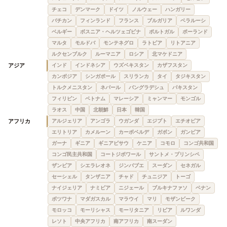
チェコ
デンマーク
ドイツ
ノルウェー
ハンガリー
バチカン
フィンランド
フランス
ブルガリア
ベラルーシ
ベルギー
ボスニア・ヘルツェゴビナ
ポルトガル
ポーランド
マルタ
モルドバ
モンテネグロ
ラトビア
リトアニア
ルクセンブルク
ルーマニア
ロシア
北マケドニア
アジア
インド
インドネシア
ウズベキスタン
カザフスタン
カンボジア
シンガポール
スリランカ
タイ
タジキスタン
トルクメニスタン
ネパール
バングラデシュ
パキスタン
フィリピン
ベトナム
マレーシア
ミャンマー
モンゴル
ラオス
中国
北朝鮮
日本
韓国
アフリカ
アルジェリア
アンゴラ
ウガンダ
エジプト
エチオピア
エリトリア
カメルーン
カーボベルデ
ガボン
ガンビア
ガーナ
ギニア
ギニアビサウ
ケニア
コモロ
コンゴ共和国
コンゴ民主共和国
コートジボワール
サントメ・プリンシペ
ザンビア
シエラレオネ
ジンバブエ
スーダン
セネガル
セーシェル
タンザニア
チャド
チュニジア
トーゴ
ナイジェリア
ナミビア
ニジェール
ブルキナファソ
ベナン
ボツワナ
マダガスカル
マラウイ
マリ
モザンビーク
モロッコ
モーリシャス
モーリタニア
リビア
ルワンダ
レソト
中央アフリカ
南アフリカ
南スーダン