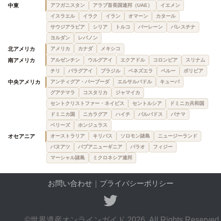
中東
アフガニスタン
アラブ首長国連邦（UAE）
イエメン
イスラエル
イラク
イラン
オマーン
カタール
サウジアラビア
シリア
トルコ
バーレーン
パレスチナ
ヨルダン
レバノン
北アメリカ
アメリカ
カナダ
メキシコ
南アメリカ
アルゼンチン
ウルグアイ
エクアドル
コロンビア
スリナム
チリ
パラグアイ
ブラジル
ベネズエラ
ペルー
ボリビア
中央アメリカ
アンティグア・バーブーダ
エルサルバドル
キューバ
グアテマラ
コスタリカ
ジャマイカ
セントクリストファー・ネイビス
セントルシア
ドミニカ共和国
ドミニカ国
ニカラグア
ハイチ
バルバドス
パナマ
ベリーズ
ホンジュラス
オセアニア
オーストラリア
キリバス
ソロモン諸島
ニュージーランド
バヌアツ
パプアニューギニア
パラオ
フィジー
マーシャル諸島
ミクロネシア連邦
お問い合わせ
｜
プライバシーポリシー
©世界遺産オンラインガイド 2026. All Rights Reserved.