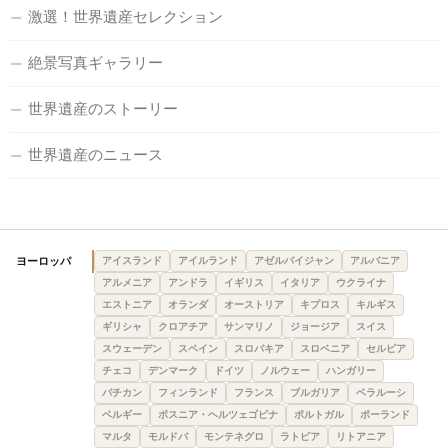
激選！世界遺産セレクション
絶景写真ギャラリー
世界遺産のストーリー
世界遺産のニュース
ヨーロッパ
アイスランド
アイルランド
アゼルバイジャン
アルバニア
アルメニア
アンドラ
イギリス
イタリア
ウクライナ
エストニア
オランダ
オーストリア
キプロス
キルギス
ギリシャ
クロアチア
サンマリノ
ジョージア
スイス
スウェーデン
スペイン
スロバキア
スロベニア
セルビア
チェコ
デンマーク
ドイツ
ノルウェー
ハンガリー
バチカン
フィンランド
フランス
ブルガリア
ベラルーシ
ベルギー
ボスニア・ヘルツェゴビナ
ポルトガル
ポーランド
マルタ
モルドバ
モンテネグロ
ラトビア
リトアニア