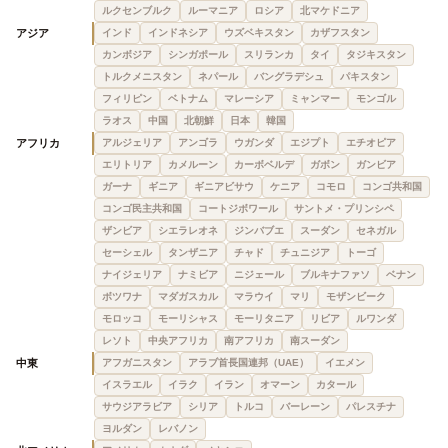
ルクセンブルク
ルーマニア
ロシア
北マケドニア
アジア
インド
インドネシア
ウズベキスタン
カザフスタン
カンボジア
シンガポール
スリランカ
タイ
タジキスタン
トルクメニスタン
ネパール
バングラデシュ
パキスタン
フィリピン
ベトナム
マレーシア
ミャンマー
モンゴル
ラオス
中国
北朝鮮
日本
韓国
アフリカ
アルジェリア
アンゴラ
ウガンダ
エジプト
エチオピア
エリトリア
カメルーン
カーボベルデ
ガボン
ガンビア
ガーナ
ギニア
ギニアビサウ
ケニア
コモロ
コンゴ共和国
コンゴ民主共和国
コートジボワール
サントメ・プリンシペ
ザンビア
シエラレオネ
ジンバブエ
スーダン
セネガル
セーシェル
タンザニア
チャド
チュニジア
トーゴ
ナイジェリア
ナミビア
ニジェール
ブルキナファソ
ベナン
ボツワナ
マダガスカル
マラウイ
マリ
モザンビーク
モロッコ
モーリシャス
モーリタニア
リビア
ルワンダ
レソト
中央アフリカ
南アフリカ
南スーダン
中東
アフガニスタン
アラブ首長国連邦（UAE）
イエメン
イスラエル
イラク
イラン
オマーン
カタール
サウジアラビア
シリア
トルコ
バーレーン
パレスチナ
ヨルダン
レバノン