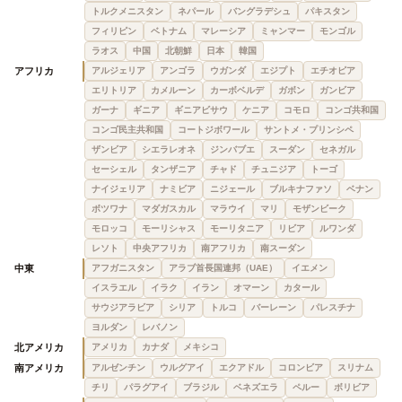
トルクメニスタン
ネパール
バングラデシュ
パキスタン
フィリピン
ベトナム
マレーシア
ミャンマー
モンゴル
ラオス
中国
北朝鮮
日本
韓国
アフリカ
アルジェリア
アンゴラ
ウガンダ
エジプト
エチオピア
エリトリア
カメルーン
カーボベルデ
ガボン
ガンビア
ガーナ
ギニア
ギニアビサウ
ケニア
コモロ
コンゴ共和国
コンゴ民主共和国
コートジボワール
サントメ・プリンシペ
ザンビア
シエラレオネ
ジンバブエ
スーダン
セネガル
セーシェル
タンザニア
チャド
チュニジア
トーゴ
ナイジェリア
ナミビア
ニジェール
ブルキナファソ
ベナン
ボツワナ
マダガスカル
マラウイ
マリ
モザンビーク
モロッコ
モーリシャス
モーリタニア
リビア
ルワンダ
レソト
中央アフリカ
南アフリカ
南スーダン
中東
アフガニスタン
アラブ首長国連邦（UAE）
イエメン
イスラエル
イラク
イラン
オマーン
カタール
サウジアラビア
シリア
トルコ
バーレーン
パレスチナ
ヨルダン
レバノン
北アメリカ
アメリカ
カナダ
メキシコ
南アメリカ
アルゼンチン
ウルグアイ
エクアドル
コロンビア
スリナム
チリ
パラグアイ
ブラジル
ベネズエラ
ペルー
ボリビア