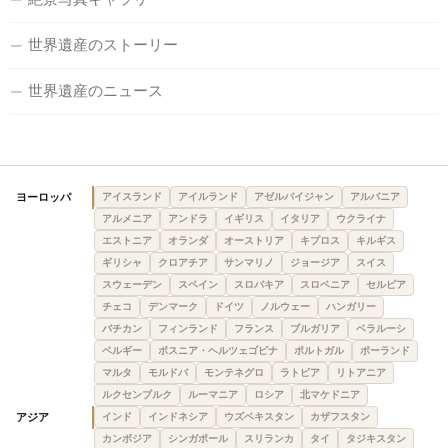
世界遺産のストーリー
世界遺産のニュース
ヨーロッパ
アイスランド
アイルランド
アゼルバイジャン
アルバニア
アルメニア
アンドラ
イギリス
イタリア
ウクライナ
エストニア
オランダ
オーストリア
キプロス
キルギス
ギリシャ
クロアチア
サンマリノ
ジョージア
スイス
スウェーデン
スペイン
スロバキア
スロベニア
セルビア
チェコ
デンマーク
ドイツ
ノルウェー
ハンガリー
バチカン
フィンランド
フランス
ブルガリア
ベラルーシ
ベルギー
ボスニア・ヘルツェゴビナ
ポルトガル
ポーランド
マルタ
モルドバ
モンテネグロ
ラトビア
リトアニア
ルクセンブルク
ルーマニア
ロシア
北マケドニア
アジア
インド
インドネシア
ウズベキスタン
カザフスタン
カンボジア
シンガポール
スリランカ
タイ
タジキスタン