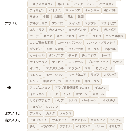
トルクメニスタン
ネパール
バングラデシュ
パキスタン
フィリピン
ベトナム
マレーシア
ミャンマー
モンゴル
ラオス
中国
北朝鮮
日本
韓国
アフリカ
アルジェリア
アンゴラ
ウガンダ
エジプト
エチオピア
エリトリア
カメルーン
カーボベルデ
ガボン
ガンビア
ガーナ
ギニア
ギニアビサウ
ケニア
コモロ
コンゴ共和国
コンゴ民主共和国
コートジボワール
サントメ・プリンシペ
ザンビア
シエラレオネ
ジンバブエ
スーダン
セネガル
セーシェル
タンザニア
チャド
チュニジア
トーゴ
ナイジェリア
ナミビア
ニジェール
ブルキナファソ
ベナン
ボツワナ
マダガスカル
マラウイ
マリ
モザンビーク
モロッコ
モーリシャス
モーリタニア
リビア
ルワンダ
レソト
中央アフリカ
南アフリカ
南スーダン
中東
アフガニスタン
アラブ首長国連邦（UAE）
イエメン
イスラエル
イラク
イラン
オマーン
カタール
サウジアラビア
シリア
トルコ
バーレーン
パレスチナ
ヨルダン
レバノン
北アメリカ
アメリカ
カナダ
メキシコ
南アメリカ
アルゼンチン
ウルグアイ
エクアドル
コロンビア
スリナム
チリ
パラグアイ
ブラジル
ベネズエラ
ペルー
ボリビア