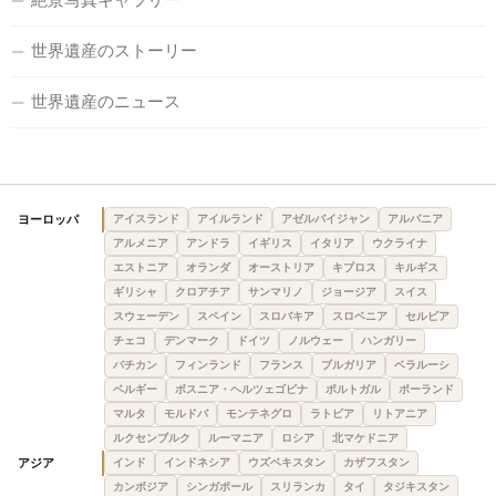
世界遺産のストーリー
世界遺産のニュース
ヨーロッパ
アイスランド
アイルランド
アゼルバイジャン
アルバニア
アルメニア
アンドラ
イギリス
イタリア
ウクライナ
エストニア
オランダ
オーストリア
キプロス
キルギス
ギリシャ
クロアチア
サンマリノ
ジョージア
スイス
スウェーデン
スペイン
スロバキア
スロベニア
セルビア
チェコ
デンマーク
ドイツ
ノルウェー
ハンガリー
バチカン
フィンランド
フランス
ブルガリア
ベラルーシ
ベルギー
ボスニア・ヘルツェゴビナ
ポルトガル
ポーランド
マルタ
モルドバ
モンテネグロ
ラトビア
リトアニア
ルクセンブルク
ルーマニア
ロシア
北マケドニア
アジア
インド
インドネシア
ウズベキスタン
カザフスタン
カンボジア
シンガポール
スリランカ
タイ
タジキスタン