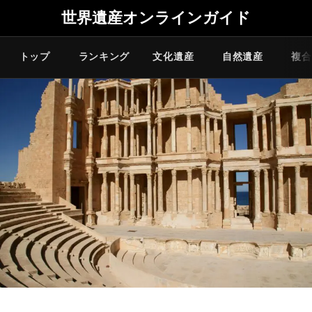
世界遺産オンラインガイド
トップ
ランキング
文化遺産
自然遺産
複合