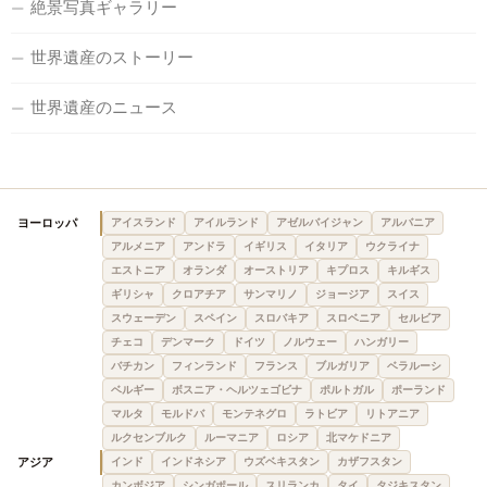
絶景写真ギャラリー
世界遺産のストーリー
世界遺産のニュース
ヨーロッパ
アイスランド
アイルランド
アゼルバイジャン
アルバニア
アルメニア
アンドラ
イギリス
イタリア
ウクライナ
エストニア
オランダ
オーストリア
キプロス
キルギス
ギリシャ
クロアチア
サンマリノ
ジョージア
スイス
スウェーデン
スペイン
スロバキア
スロベニア
セルビア
チェコ
デンマーク
ドイツ
ノルウェー
ハンガリー
バチカン
フィンランド
フランス
ブルガリア
ベラルーシ
ベルギー
ボスニア・ヘルツェゴビナ
ポルトガル
ポーランド
マルタ
モルドバ
モンテネグロ
ラトビア
リトアニア
ルクセンブルク
ルーマニア
ロシア
北マケドニア
アジア
インド
インドネシア
ウズベキスタン
カザフスタン
カンボジア
シンガポール
スリランカ
タイ
タジキスタン