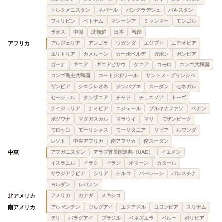
トルクメニスタン
ネパール
バングラデシュ
パキスタン
フィリピン
ベトナム
マレーシア
ミャンマー
モンゴル
ラオス
中国
北朝鮮
日本
韓国
アフリカ
アルジェリア
アンゴラ
ウガンダ
エジプト
エチオピア
エリトリア
カメルーン
カーボベルデ
ガボン
ガンビア
ガーナ
ギニア
ギニアビサウ
ケニア
コモロ
コンゴ共和国
コンゴ民主共和国
コートジボワール
サントメ・プリンシペ
ザンビア
シエラレオネ
ジンバブエ
スーダン
セネガル
セーシェル
タンザニア
チャド
チュニジア
トーゴ
ナイジェリア
ナミビア
ニジェール
ブルキナファソ
ベナン
ボツワナ
マダガスカル
マラウイ
マリ
モザンビーク
モロッコ
モーリシャス
モーリタニア
リビア
ルワンダ
レソト
中央アフリカ
南アフリカ
南スーダン
中東
アフガニスタン
アラブ首長国連邦（UAE）
イエメン
イスラエル
イラク
イラン
オマーン
カタール
サウジアラビア
シリア
トルコ
バーレーン
パレスチナ
ヨルダン
レバノン
北アメリカ
アメリカ
カナダ
メキシコ
南アメリカ
アルゼンチン
ウルグアイ
エクアドル
コロンビア
スリナム
チリ
パラグアイ
ブラジル
ベネズエラ
ペルー
ボリビア