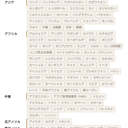
アジア
インド
インドネシア
ウズベキスタン
カザフスタン
カンボジア
シンガポール
スリランカ
タイ
タジキスタン
トルクメニスタン
ネパール
バングラデシュ
パキスタン
フィリピン
ベトナム
マレーシア
ミャンマー
モンゴル
ラオス
中国
北朝鮮
日本
韓国
アフリカ
アルジェリア
アンゴラ
ウガンダ
エジプト
エチオピア
エリトリア
カメルーン
カーボベルデ
ガボン
ガンビア
ガーナ
ギニア
ギニアビサウ
ケニア
コモロ
コンゴ共和国
コンゴ民主共和国
コートジボワール
サントメ・プリンシペ
ザンビア
シエラレオネ
ジンバブエ
スーダン
セネガル
セーシェル
タンザニア
チャド
チュニジア
トーゴ
ナイジェリア
ナミビア
ニジェール
ブルキナファソ
ベナン
ボツワナ
マダガスカル
マラウイ
マリ
モザンビーク
モロッコ
モーリシャス
モーリタニア
リビア
ルワンダ
レソト
中央アフリカ
南アフリカ
南スーダン
中東
アフガニスタン
アラブ首長国連邦（UAE）
イエメン
イスラエル
イラク
イラン
オマーン
カタール
サウジアラビア
シリア
トルコ
バーレーン
パレスチナ
ヨルダン
レバノン
北アメリカ
アメリカ
カナダ
メキシコ