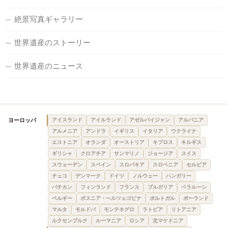
絶景写真ギャラリー
世界遺産のストーリー
世界遺産のニュース
ヨーロッパ
アイスランド
アイルランド
アゼルバイジャン
アルバニア
アルメニア
アンドラ
イギリス
イタリア
ウクライナ
エストニア
オランダ
オーストリア
キプロス
キルギス
ギリシャ
クロアチア
サンマリノ
ジョージア
スイス
スウェーデン
スペイン
スロバキア
スロベニア
セルビア
チェコ
デンマーク
ドイツ
ノルウェー
ハンガリー
バチカン
フィンランド
フランス
ブルガリア
ベラルーシ
ベルギー
ボスニア・ヘルツェゴビナ
ポルトガル
ポーランド
マルタ
モルドバ
モンテネグロ
ラトビア
リトアニア
ルクセンブルク
ルーマニア
ロシア
北マケドニア