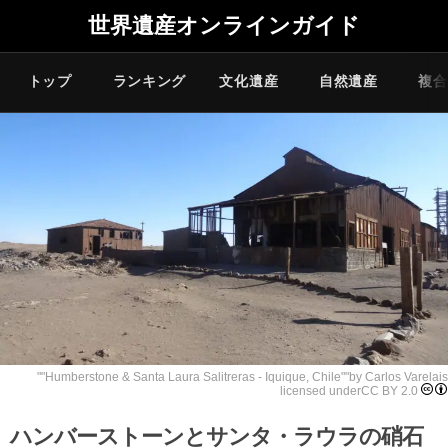
世界遺産オンラインガイド
トップ
ランキング
文化遺産
自然遺産
複合
""
Humberstone & Santa Laura Salitreras - Iquique, Chile
""by
Carlos Varela
is
licensed under
CC BY 2.0
ハンバーストーンとサンタ・ラウラの硝石