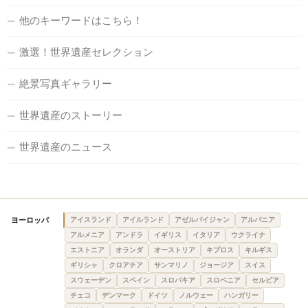
他のキーワードはこちら！
激選！世界遺産セレクション
絶景写真ギャラリー
世界遺産のストーリー
世界遺産のニュース
ヨーロッパ
アイスランド
アイルランド
アゼルバイジャン
アルバニア
アルメニア
アンドラ
イギリス
イタリア
ウクライナ
エストニア
オランダ
オーストリア
キプロス
キルギス
ギリシャ
クロアチア
サンマリノ
ジョージア
スイス
スウェーデン
スペイン
スロバキア
スロベニア
セルビア
チェコ
デンマーク
ドイツ
ノルウェー
ハンガリー