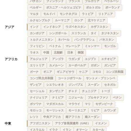
バチカン
フィンランド
フランス
ブルガリア
ベラルーシ
ベルギー
ボスニア・ヘルツェゴビナ
ポルトガル
ポーランド
マルタ
モルドバ
モンテネグロ
ラトビア
リトアニア
ルクセンブルク
ルーマニア
ロシア
北マケドニア
アジア
インド
インドネシア
ウズベキスタン
カザフスタン
カンボジア
シンガポール
スリランカ
タイ
タジキスタン
トルクメニスタン
ネパール
バングラデシュ
パキスタン
フィリピン
ベトナム
マレーシア
ミャンマー
モンゴル
ラオス
中国
北朝鮮
日本
韓国
アフリカ
アルジェリア
アンゴラ
ウガンダ
エジプト
エチオピア
エリトリア
カメルーン
カーボベルデ
ガボン
ガンビア
ガーナ
ギニア
ギニアビサウ
ケニア
コモロ
コンゴ共和国
コンゴ民主共和国
コートジボワール
サントメ・プリンシペ
ザンビア
シエラレオネ
ジンバブエ
スーダン
セネガル
セーシェル
タンザニア
チャド
チュニジア
トーゴ
ナイジェリア
ナミビア
ニジェール
ブルキナファソ
ベナン
ボツワナ
マダガスカル
マラウイ
マリ
モザンビーク
モロッコ
モーリシャス
モーリタニア
リビア
ルワンダ
レソト
中央アフリカ
南アフリカ
南スーダン
中東
アフガニスタン
アラブ首長国連邦（UAE）
イエメン
イスラエル
イラク
イラン
オマーン
カタール