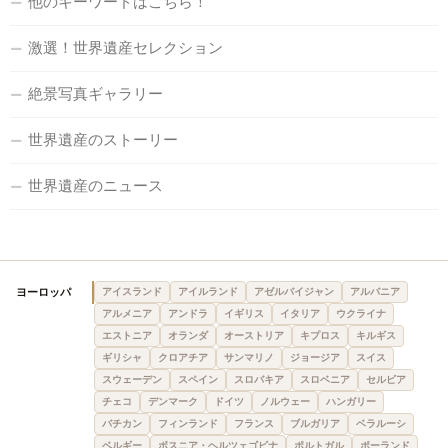
他のキーワードはこちら！
激選！世界遺産セレクション
絶景写真ギャラリー
世界遺産のストーリー
世界遺産のニュース
ヨーロッパ
アイスランド
アイルランド
アゼルバイジャン
アルバニア
アルメニア
アンドラ
イギリス
イタリア
ウクライナ
エストニア
オランダ
オーストリア
キプロス
キルギス
ギリシャ
クロアチア
サンマリノ
ジョージア
スイス
スウェーデン
スペイン
スロバキア
スロベニア
セルビア
チェコ
デンマーク
ドイツ
ノルウェー
ハンガリー
バチカン
フィンランド
フランス
ブルガリア
ベラルーシ
ベルギー
ボスニア・ヘルツェゴビナ
ポルトガル
ポーランド