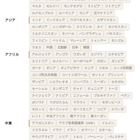
マルタ
モルドバ
モンテネグロ
ラトビア
リトアニア
ルクセンブルク
ルーマニア
ロシア
北マケドニア
アジア
インド
インドネシア
ウズベキスタン
カザフスタン
カンボジア
シンガポール
スリランカ
タイ
タジキスタン
トルクメニスタン
ネパール
バングラデシュ
パキスタン
フィリピン
ベトナム
マレーシア
ミャンマー
モンゴル
ラオス
中国
北朝鮮
日本
韓国
アフリカ
アルジェリア
アンゴラ
ウガンダ
エジプト
エチオピア
エリトリア
カメルーン
カーボベルデ
ガボン
ガンビア
ガーナ
ギニア
ギニアビサウ
ケニア
コモロ
コンゴ共和国
コンゴ民主共和国
コートジボワール
サントメ・プリンシペ
ザンビア
シエラレオネ
ジンバブエ
スーダン
セネガル
セーシェル
タンザニア
チャド
チュニジア
トーゴ
ナイジェリア
ナミビア
ニジェール
ブルキナファソ
ベナン
ボツワナ
マダガスカル
マラウイ
マリ
モザンビーク
モロッコ
モーリシャス
モーリタニア
リビア
ルワンダ
レソト
中央アフリカ
南アフリカ
南スーダン
中東
アフガニスタン
アラブ首長国連邦（UAE）
イエメン
イスラエル
イラク
イラン
オマーン
カタール
サウジアラビア
シリア
トルコ
バーレーン
パレスチナ