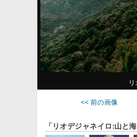
リ
<< 前の画像
「リオデジャネイロ:山と