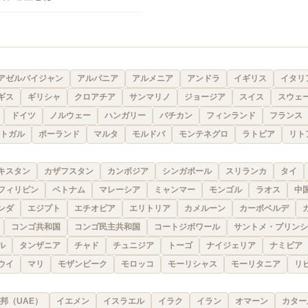
アゼルバイジャン
アルバニア
アルメニア
アンドラ
イギリス
イタリ
ギス
ギリシャ
クロアチア
サンマリノ
ジョージア
スイス
スウェ
ドイツ
ノルウェー
ハンガリー
バチカン
フィンランド
フランス
トガル
ポーランド
マルタ
モルドバ
モンテネグロ
ラトビア
リト
キスタン
カザフスタン
カンボジア
シンガポール
スリランカ
タイ
フィリピン
ベトナム
マレーシア
ミャンマー
モンゴル
ラオス
中
ンダ
エジプト
エチオピア
エリトリア
カメルーン
カーボベルデ
コンゴ共和国
コンゴ民主共和国
コートジボワール
サントメ・プリンシ
ル
タンザニア
チャド
チュニジア
トーゴ
ナイジェリア
ナミビア
ウイ
マリ
モザンビーク
モロッコ
モーリシャス
モーリタニア
リ
邦（UAE）
イエメン
イスラエル
イラク
イラン
オマーン
カター