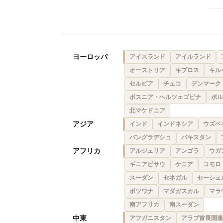
ヨーロッパ
アイスランド
アイルランド
オーストリア
キプロス
キル
セルビア
チェコ
デンマーク
ボスニア・ヘルツェゴビナ
ポル
北マケドニア
アジア
インド
インドネシア
ウズベ
バングラデシュ
パキスタン
アフリカ
アルジェリア
アンゴラ
ウガ
ギニアビサウ
ケニア
コモロ
スーダン
セネガル
セーシェ
ボツワナ
マダガスカル
マラ
南アフリカ
南スーダン
中東
アフガニスタン
アラブ首長国連