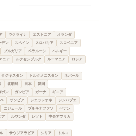
ア
ウクライナ
エストニア
オランダ
ーデン
スペイン
スロバキア
スロベニア
ブルガリア
ベラルーシ
ベルギー
アニア
ルクセンブルク
ルーマニア
ロシア
タジキスタン
トルクメニスタン
ネパール
国
北朝鮮
日本
韓国
ガボン
ガンビア
ガーナ
ギニア
ペ
ザンビア
シエラレオネ
ジンバブエ
ニジェール
ブルキナファソ
ベナン
ビア
ルワンダ
レソト
中央アフリカ
ル
サウジアラビア
シリア
トルコ