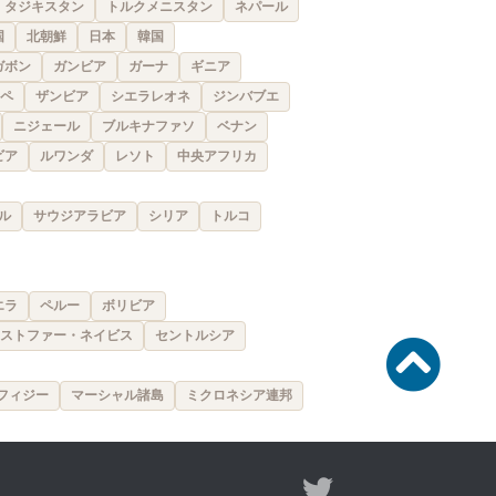
タジキスタン
トルクメニスタン
ネパール
国
北朝鮮
日本
韓国
ガボン
ガンビア
ガーナ
ギニア
ペ
ザンビア
シエラレオネ
ジンバブエ
ニジェール
ブルキナファソ
ベナン
ビア
ルワンダ
レソト
中央アフリカ
ル
サウジアラビア
シリア
トルコ
エラ
ペルー
ボリビア
ストファー・ネイビス
セントルシア
フィジー
マーシャル諸島
ミクロネシア連邦