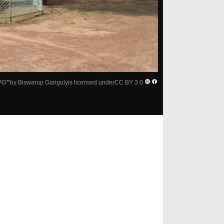
JPG
""by
Biswarup Ganguly
is licensed under
CC BY 3.0