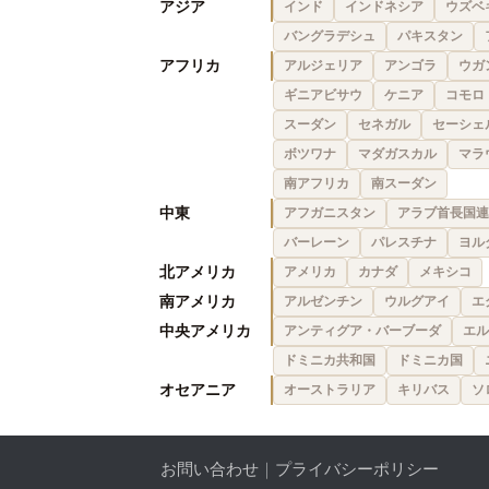
アジア
インド
インドネシア
ウズベ
バングラデシュ
パキスタン
アフリカ
アルジェリア
アンゴラ
ウガ
ギニアビサウ
ケニア
コモロ
スーダン
セネガル
セーシェ
ボツワナ
マダガスカル
マラ
南アフリカ
南スーダン
中東
アフガニスタン
アラブ首長国連
バーレーン
パレスチナ
ヨル
北アメリカ
アメリカ
カナダ
メキシコ
南アメリカ
アルゼンチン
ウルグアイ
エ
中央アメリカ
アンティグア・バーブーダ
エル
ドミニカ共和国
ドミニカ国
オセアニア
オーストラリア
キリバス
ソ
お問い合わせ
｜
プライバシーポリシー