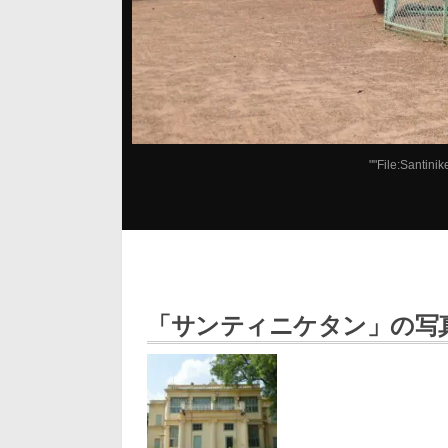
""
File:Santini
「サンティニケタン」の写