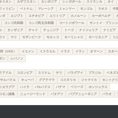
キスタン
カザフスタン
カンボジア
シンガポール
スリランカ
タイ
フィリピン
ベトナム
マレーシア
ミャンマー
モンゴル
ラオス
中
ンダ
エジプト
エチオピア
エリトリア
カメルーン
カーボベルデ
コンゴ共和国
コンゴ民主共和国
コートジボワール
サントメ・プリンシ
ル
タンザニア
チャド
チュニジア
トーゴ
ナイジェリア
ナミビア
ウイ
マリ
モザンビーク
モロッコ
モーリシャス
モーリタニア
リ
邦（UAE）
イエメン
イスラエル
イラク
イラン
オマーン
カター
ダン
レバノン
クアドル
コロンビア
スリナム
チリ
パラグアイ
ブラジル
ベネズ
サルバドル
キューバ
グアテマラ
コスタリカ
ジャマイカ
セントクリ
ニカラグア
ハイチ
バルバドス
パナマ
ベリーズ
ホンジュラス
ロモン諸島
ニュージーランド
バヌアツ
パプアニューギニア
パラオ