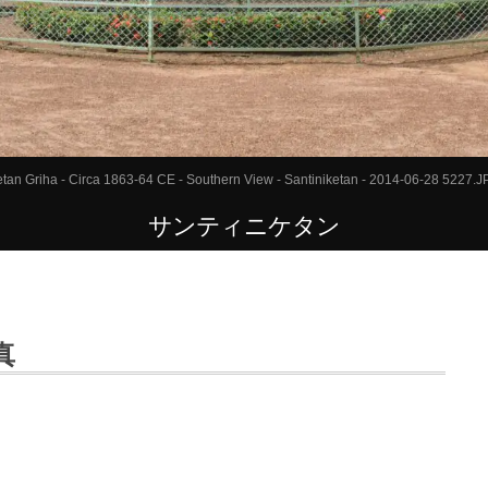
ketan Griha - Circa 1863-64 CE - Southern View - Santiniketan - 2014-06-28 5227.
サンティニケタン
真