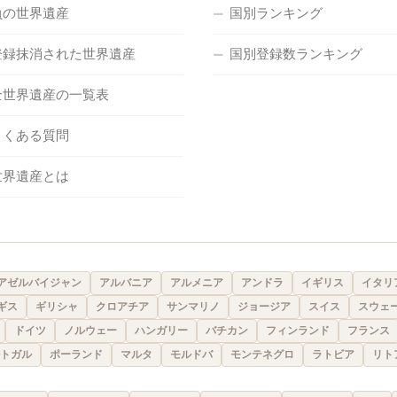
負の世界遺産
国別ランキング
登録抹消された世界遺産
国別登録数ランキング
全世界遺産の一覧表
よくある質問
世界遺産とは
アゼルバイジャン
アルバニア
アルメニア
アンドラ
イギリス
イタリ
ギス
ギリシャ
クロアチア
サンマリノ
ジョージア
スイス
スウェ
ドイツ
ノルウェー
ハンガリー
バチカン
フィンランド
フランス
トガル
ポーランド
マルタ
モルドバ
モンテネグロ
ラトビア
リト