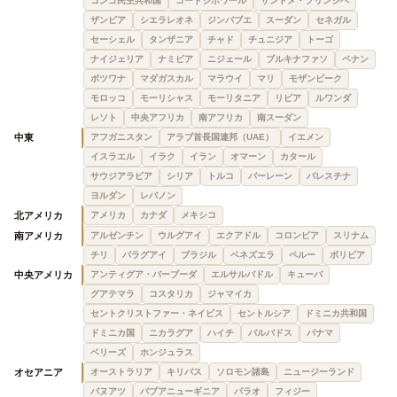
コンゴ民主共和国
コートジボワール
サントメ・プリンシペ
ザンビア
シエラレオネ
ジンバブエ
スーダン
セネガル
セーシェル
タンザニア
チャド
チュニジア
トーゴ
ナイジェリア
ナミビア
ニジェール
ブルキナファソ
ベナン
ボツワナ
マダガスカル
マラウイ
マリ
モザンビーク
モロッコ
モーリシャス
モーリタニア
リビア
ルワンダ
レソト
中央アフリカ
南アフリカ
南スーダン
中東
アフガニスタン
アラブ首長国連邦（UAE）
イエメン
イスラエル
イラク
イラン
オマーン
カタール
サウジアラビア
シリア
トルコ
バーレーン
パレスチナ
ヨルダン
レバノン
北アメリカ
アメリカ
カナダ
メキシコ
南アメリカ
アルゼンチン
ウルグアイ
エクアドル
コロンビア
スリナム
チリ
パラグアイ
ブラジル
ベネズエラ
ペルー
ボリビア
中央アメリカ
アンティグア・バーブーダ
エルサルバドル
キューバ
グアテマラ
コスタリカ
ジャマイカ
セントクリストファー・ネイビス
セントルシア
ドミニカ共和国
ドミニカ国
ニカラグア
ハイチ
バルバドス
パナマ
ベリーズ
ホンジュラス
オセアニア
オーストラリア
キリバス
ソロモン諸島
ニュージーランド
バヌアツ
パプアニューギニア
パラオ
フィジー