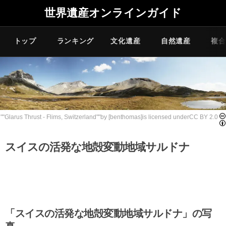
世界遺産オンラインガイド
トップ
ランキング
文化遺産
自然遺産
複合
""
Glarus Thrust - Flims, Switzerland
""by
[benthomas]
is licensed under
CC BY 2.0
スイスの活発な地殻変動地域サルドナ
「スイスの活発な地殻変動地域サルドナ」の写