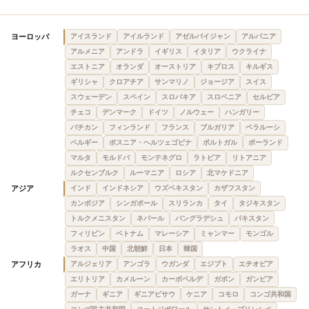
ヨーロッパ
アイスランド
アイルランド
アゼルバイジャン
アルバニア
アルメニア
アンドラ
イギリス
イタリア
ウクライナ
エストニア
オランダ
オーストリア
キプロス
キルギス
ギリシャ
クロアチア
サンマリノ
ジョージア
スイス
スウェーデン
スペイン
スロバキア
スロベニア
セルビア
チェコ
デンマーク
ドイツ
ノルウェー
ハンガリー
バチカン
フィンランド
フランス
ブルガリア
ベラルーシ
ベルギー
ボスニア・ヘルツェゴビナ
ポルトガル
ポーランド
マルタ
モルドバ
モンテネグロ
ラトビア
リトアニア
ルクセンブルク
ルーマニア
ロシア
北マケドニア
アジア
インド
インドネシア
ウズベキスタン
カザフスタン
カンボジア
シンガポール
スリランカ
タイ
タジキスタン
トルクメニスタン
ネパール
バングラデシュ
パキスタン
フィリピン
ベトナム
マレーシア
ミャンマー
モンゴル
ラオス
中国
北朝鮮
日本
韓国
アフリカ
アルジェリア
アンゴラ
ウガンダ
エジプト
エチオピア
エリトリア
カメルーン
カーボベルデ
ガボン
ガンビア
ガーナ
ギニア
ギニアビサウ
ケニア
コモロ
コンゴ共和国