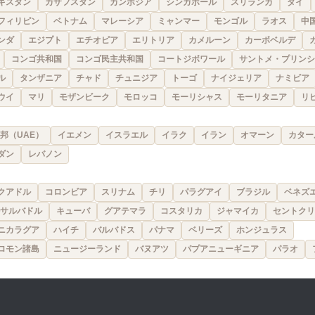
キスタン
カザフスタン
カンボジア
シンガポール
スリランカ
タイ
フィリピン
ベトナム
マレーシア
ミャンマー
モンゴル
ラオス
中
ンダ
エジプト
エチオピア
エリトリア
カメルーン
カーボベルデ
コンゴ共和国
コンゴ民主共和国
コートジボワール
サントメ・プリンシ
ル
タンザニア
チャド
チュニジア
トーゴ
ナイジェリア
ナミビア
ウイ
マリ
モザンビーク
モロッコ
モーリシャス
モーリタニア
リ
邦（UAE）
イエメン
イスラエル
イラク
イラン
オマーン
カター
ダン
レバノン
クアドル
コロンビア
スリナム
チリ
パラグアイ
ブラジル
ベネズ
サルバドル
キューバ
グアテマラ
コスタリカ
ジャマイカ
セントクリ
ニカラグア
ハイチ
バルバドス
パナマ
ベリーズ
ホンジュラス
ロモン諸島
ニュージーランド
バヌアツ
パプアニューギニア
パラオ