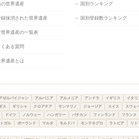
負の世界遺産
国別ランキング
登録抹消された世界遺産
国別登録数ランキング
全世界遺産の一覧表
よくある質問
世界遺産とは
アゼルバイジャン
アルバニア
アルメニア
アンドラ
イギリス
イタリ
ギス
ギリシャ
クロアチア
サンマリノ
ジョージア
スイス
スウェ
ドイツ
ノルウェー
ハンガリー
バチカン
フィンランド
フランス
トガル
ポーランド
マルタ
モルドバ
モンテネグロ
ラトビア
リト