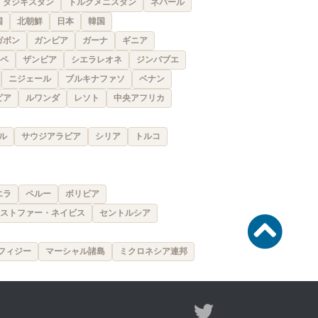
タジキスタン
トルクメニスタン
ネパール
国
北朝鮮
日本
韓国
ガボン
ガンビア
ガーナ
ギニア
ペ
ザンビア
シエラレオネ
ジンバブエ
ニジェール
ブルキナファソ
ベナン
ビア
ルワンダ
レソト
中央アフリカ
ル
サウジアラビア
シリア
トルコ
エラ
ペルー
ボリビア
ストファー・ネイビス
セントルシア
フィジー
マーシャル諸島
ミクロネシア連邦