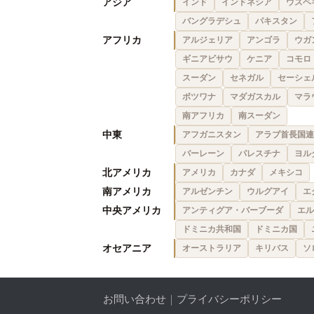
アジア
インド
インドネシア
ウズベ
バングラデシュ
パキスタン
アフリカ
アルジェリア
アンゴラ
ウガ
ギニアビサウ
ケニア
コモロ
スーダン
セネガル
セーシェ
ボツワナ
マダガスカル
マラ
南アフリカ
南スーダン
中東
アフガニスタン
アラブ首長国連
バーレーン
パレスチナ
ヨル
北アメリカ
アメリカ
カナダ
メキシコ
南アメリカ
アルゼンチン
ウルグアイ
エ
中央アメリカ
アンティグア・バーブーダ
エル
ドミニカ共和国
ドミニカ国
オセアニア
オーストラリア
キリバス
ソ
お問い合わせ
｜
プライバシーポリシー