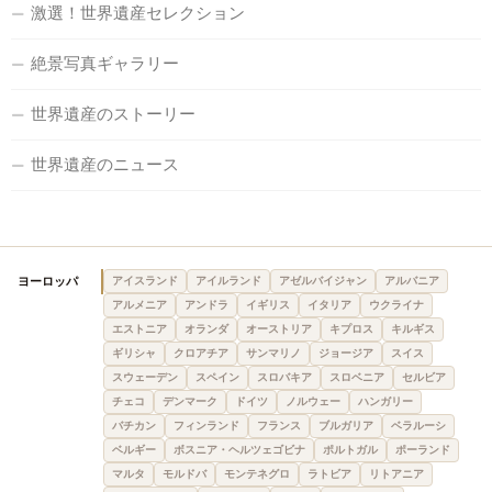
激選！世界遺産セレクション
絶景写真ギャラリー
世界遺産のストーリー
世界遺産のニュース
ヨーロッパ
アイスランド
アイルランド
アゼルバイジャン
アルバニア
アルメニア
アンドラ
イギリス
イタリア
ウクライナ
エストニア
オランダ
オーストリア
キプロス
キルギス
ギリシャ
クロアチア
サンマリノ
ジョージア
スイス
スウェーデン
スペイン
スロバキア
スロベニア
セルビア
チェコ
デンマーク
ドイツ
ノルウェー
ハンガリー
バチカン
フィンランド
フランス
ブルガリア
ベラルーシ
ベルギー
ボスニア・ヘルツェゴビナ
ポルトガル
ポーランド
マルタ
モルドバ
モンテネグロ
ラトビア
リトアニア