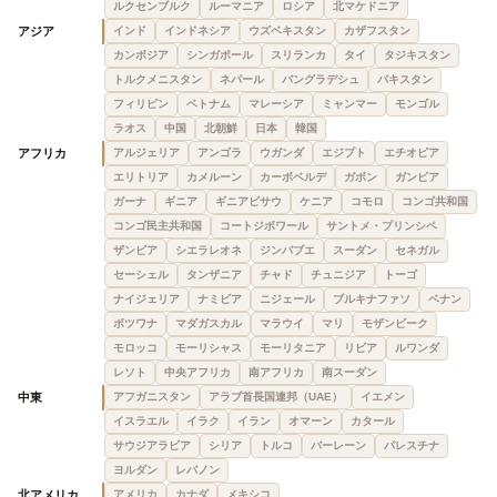
ルクセンブルク
ルーマニア
ロシア
北マケドニア
アジア
インド
インドネシア
ウズベキスタン
カザフスタン
カンボジア
シンガポール
スリランカ
タイ
タジキスタン
トルクメニスタン
ネパール
バングラデシュ
パキスタン
フィリピン
ベトナム
マレーシア
ミャンマー
モンゴル
ラオス
中国
北朝鮮
日本
韓国
アフリカ
アルジェリア
アンゴラ
ウガンダ
エジプト
エチオピア
エリトリア
カメルーン
カーボベルデ
ガボン
ガンビア
ガーナ
ギニア
ギニアビサウ
ケニア
コモロ
コンゴ共和国
コンゴ民主共和国
コートジボワール
サントメ・プリンシペ
ザンビア
シエラレオネ
ジンバブエ
スーダン
セネガル
セーシェル
タンザニア
チャド
チュニジア
トーゴ
ナイジェリア
ナミビア
ニジェール
ブルキナファソ
ベナン
ボツワナ
マダガスカル
マラウイ
マリ
モザンビーク
モロッコ
モーリシャス
モーリタニア
リビア
ルワンダ
レソト
中央アフリカ
南アフリカ
南スーダン
中東
アフガニスタン
アラブ首長国連邦（UAE）
イエメン
イスラエル
イラク
イラン
オマーン
カタール
サウジアラビア
シリア
トルコ
バーレーン
パレスチナ
ヨルダン
レバノン
北アメリカ
アメリカ
カナダ
メキシコ