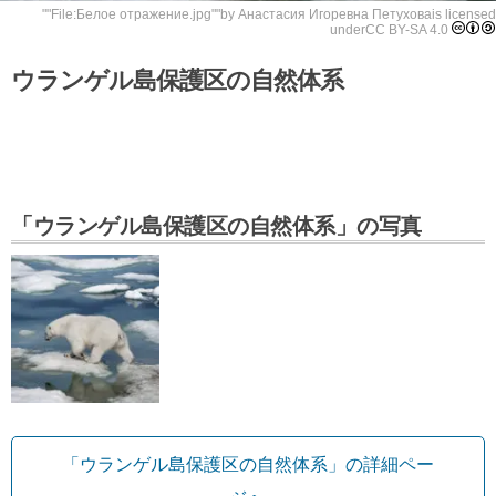
""
File:Белое отражение.jpg
""by
Анастасия Игоревна Петухова
is licensed
under
CC BY-SA 4.0
ウランゲル島保護区の自然体系
「ウランゲル島保護区の自然体系」の写真
「ウランゲル島保護区の自然体系」の詳細ペー