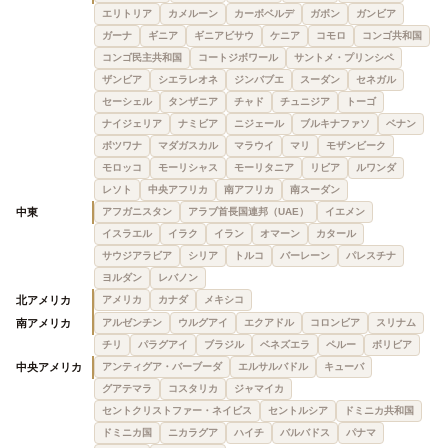
エリトリア
カメルーン
カーボベルデ
ガボン
ガンビア
ガーナ
ギニア
ギニアビサウ
ケニア
コモロ
コンゴ共和国
コンゴ民主共和国
コートジボワール
サントメ・プリンシペ
ザンビア
シエラレオネ
ジンバブエ
スーダン
セネガル
セーシェル
タンザニア
チャド
チュニジア
トーゴ
ナイジェリア
ナミビア
ニジェール
ブルキナファソ
ベナン
ボツワナ
マダガスカル
マラウイ
マリ
モザンビーク
モロッコ
モーリシャス
モーリタニア
リビア
ルワンダ
レソト
中央アフリカ
南アフリカ
南スーダン
中東
アフガニスタン
アラブ首長国連邦（UAE）
イエメン
イスラエル
イラク
イラン
オマーン
カタール
サウジアラビア
シリア
トルコ
バーレーン
パレスチナ
ヨルダン
レバノン
北アメリカ
アメリカ
カナダ
メキシコ
南アメリカ
アルゼンチン
ウルグアイ
エクアドル
コロンビア
スリナム
チリ
パラグアイ
ブラジル
ベネズエラ
ペルー
ボリビア
中央アメリカ
アンティグア・バーブーダ
エルサルバドル
キューバ
グアテマラ
コスタリカ
ジャマイカ
セントクリストファー・ネイビス
セントルシア
ドミニカ共和国
ドミニカ国
ニカラグア
ハイチ
バルバドス
パナマ