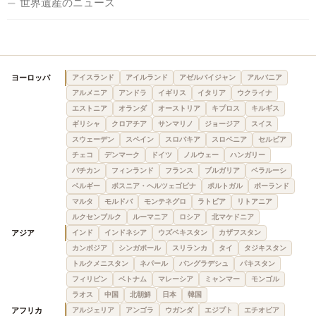
世界遺産のニュース
ヨーロッパ
アイスランド
アイルランド
アゼルバイジャン
アルバニア
アルメニア
アンドラ
イギリス
イタリア
ウクライナ
エストニア
オランダ
オーストリア
キプロス
キルギス
ギリシャ
クロアチア
サンマリノ
ジョージア
スイス
スウェーデン
スペイン
スロバキア
スロベニア
セルビア
チェコ
デンマーク
ドイツ
ノルウェー
ハンガリー
バチカン
フィンランド
フランス
ブルガリア
ベラルーシ
ベルギー
ボスニア・ヘルツェゴビナ
ポルトガル
ポーランド
マルタ
モルドバ
モンテネグロ
ラトビア
リトアニア
ルクセンブルク
ルーマニア
ロシア
北マケドニア
アジア
インド
インドネシア
ウズベキスタン
カザフスタン
カンボジア
シンガポール
スリランカ
タイ
タジキスタン
トルクメニスタン
ネパール
バングラデシュ
パキスタン
フィリピン
ベトナム
マレーシア
ミャンマー
モンゴル
ラオス
中国
北朝鮮
日本
韓国
アフリカ
アルジェリア
アンゴラ
ウガンダ
エジプト
エチオピア