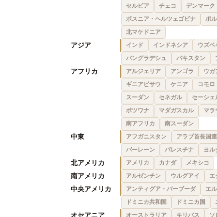
セルビア
チェコ
デンマーク
ボスニア・ヘルツェゴビナ
ポル
北マケドニア
アジア
インド
インドネシア
ウズベ
バングラデシュ
パキスタン
アフリカ
アルジェリア
アンゴラ
ウガ
ギニアビサウ
ケニア
コモロ
スーダン
セネガル
セーシェ
ボツワナ
マダガスカル
マラ
南アフリカ
南スーダン
中東
アフガニスタン
アラブ首長国連
バーレーン
パレスチナ
ヨル
北アメリカ
アメリカ
カナダ
メキシコ
南アメリカ
アルゼンチン
ウルグアイ
エ
中央アメリカ
アンティグア・バーブーダ
エル
ドミニカ共和国
ドミニカ国
オセアニア
オーストラリア
キリバス
ソ