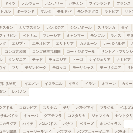
ドイツ
ノルウェー
ハンガリー
バチカン
フィンランド
フランス
トガル
ポーランド
マルタ
モルドバ
モンテネグロ
ラトビア
リト
キスタン
カザフスタン
カンボジア
シンガポール
スリランカ
タイ
フィリピン
ベトナム
マレーシア
ミャンマー
モンゴル
ラオス
中
ンダ
エジプト
エチオピア
エリトリア
カメルーン
カーボベルデ
コンゴ共和国
コンゴ民主共和国
コートジボワール
サントメ・プリンシ
ル
タンザニア
チャド
チュニジア
トーゴ
ナイジェリア
ナミビア
ウイ
マリ
モザンビーク
モロッコ
モーリシャス
モーリタニア
リ
邦（UAE）
イエメン
イスラエル
イラク
イラン
オマーン
カター
ダン
レバノン
クアドル
コロンビア
スリナム
チリ
パラグアイ
ブラジル
ベネズ
サルバドル
キューバ
グアテマラ
コスタリカ
ジャマイカ
セントクリ
ニカラグア
ハイチ
バルバドス
パナマ
ベリーズ
ホンジュラス
ロモン諸島
ニュージーランド
バヌアツ
パプアニューギニア
パラオ