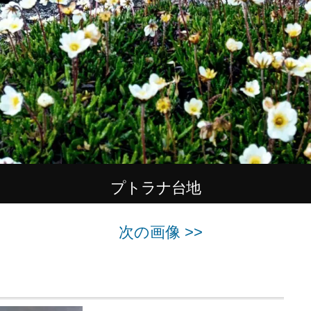
プトラナ台地
次の画像 >>