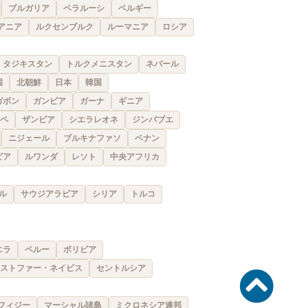
ブルガリア
ベラルーシ
ベルギー
アニア
ルクセンブルク
ルーマニア
ロシア
タジキスタン
トルクメニスタン
ネパール
国
北朝鮮
日本
韓国
ガボン
ガンビア
ガーナ
ギニア
ペ
ザンビア
シエラレオネ
ジンバブエ
ニジェール
ブルキナファソ
ベナン
ビア
ルワンダ
レソト
中央アフリカ
ル
サウジアラビア
シリア
トルコ
エラ
ペルー
ボリビア
ストファー・ネイビス
セントルシア
フィジー
マーシャル諸島
ミクロネシア連邦