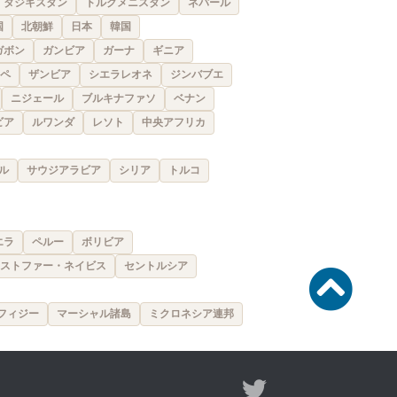
タジキスタン
トルクメニスタン
ネパール
国
北朝鮮
日本
韓国
ガボン
ガンビア
ガーナ
ギニア
ペ
ザンビア
シエラレオネ
ジンバブエ
ニジェール
ブルキナファソ
ベナン
ビア
ルワンダ
レソト
中央アフリカ
ル
サウジアラビア
シリア
トルコ
エラ
ペルー
ボリビア
ストファー・ネイビス
セントルシア
フィジー
マーシャル諸島
ミクロネシア連邦