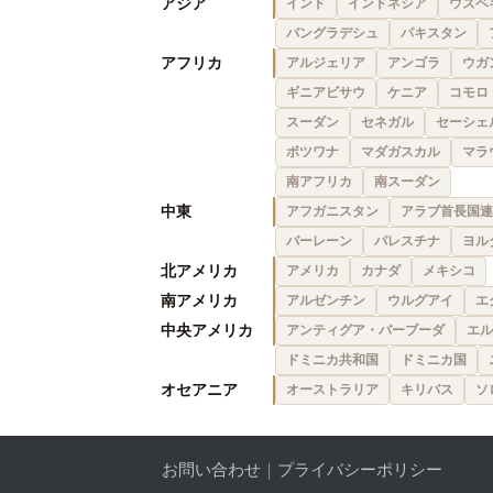
アジア
インド
インドネシア
ウズベ
バングラデシュ
パキスタン
アフリカ
アルジェリア
アンゴラ
ウガ
ギニアビサウ
ケニア
コモロ
スーダン
セネガル
セーシェ
ボツワナ
マダガスカル
マラ
南アフリカ
南スーダン
中東
アフガニスタン
アラブ首長国連
バーレーン
パレスチナ
ヨル
北アメリカ
アメリカ
カナダ
メキシコ
南アメリカ
アルゼンチン
ウルグアイ
エ
中央アメリカ
アンティグア・バーブーダ
エル
ドミニカ共和国
ドミニカ国
オセアニア
オーストラリア
キリバス
ソ
お問い合わせ
｜
プライバシーポリシー