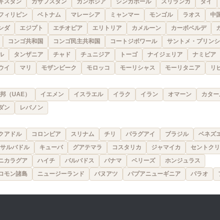
キスタン
カザフスタン
カンボジア
シンガポール
スリランカ
タイ
フィリピン
ベトナム
マレーシア
ミャンマー
モンゴル
ラオス
中
ンダ
エジプト
エチオピア
エリトリア
カメルーン
カーボベルデ
コンゴ共和国
コンゴ民主共和国
コートジボワール
サントメ・プリンシ
ル
タンザニア
チャド
チュニジア
トーゴ
ナイジェリア
ナミビア
ウイ
マリ
モザンビーク
モロッコ
モーリシャス
モーリタニア
リ
邦（UAE）
イエメン
イスラエル
イラク
イラン
オマーン
カター
ダン
レバノン
クアドル
コロンビア
スリナム
チリ
パラグアイ
ブラジル
ベネズ
サルバドル
キューバ
グアテマラ
コスタリカ
ジャマイカ
セントクリ
ニカラグア
ハイチ
バルバドス
パナマ
ベリーズ
ホンジュラス
ロモン諸島
ニュージーランド
バヌアツ
パプアニューギニア
パラオ