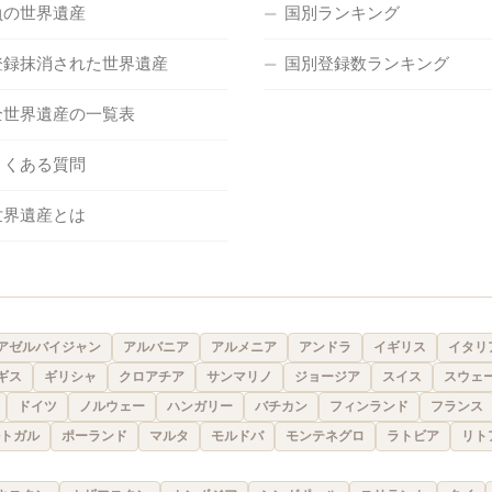
負の世界遺産
国別ランキング
登録抹消された世界遺産
国別登録数ランキング
全世界遺産の一覧表
よくある質問
世界遺産とは
アゼルバイジャン
アルバニア
アルメニア
アンドラ
イギリス
イタリ
ギス
ギリシャ
クロアチア
サンマリノ
ジョージア
スイス
スウェ
ドイツ
ノルウェー
ハンガリー
バチカン
フィンランド
フランス
トガル
ポーランド
マルタ
モルドバ
モンテネグロ
ラトビア
リト