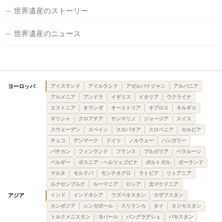
世界遺産のストーリー
世界遺産のニュース
ヨーロッパ
アイスランド
アイルランド
アゼルバイジャン
アルバニア
アルメニア
アンドラ
イギリス
イタリア
ウクライナ
エストニア
オランダ
オーストリア
キプロス
キルギス
ギリシャ
クロアチア
サンマリノ
ジョージア
スイス
スウェーデン
スペイン
スロバキア
スロベニア
セルビア
チェコ
デンマーク
ドイツ
ノルウェー
ハンガリー
バチカン
フィンランド
フランス
ブルガリア
ベラルーシ
ベルギー
ボスニア・ヘルツェゴビナ
ポルトガル
ポーランド
マルタ
モルドバ
モンテネグロ
ラトビア
リトアニア
ルクセンブルク
ルーマニア
ロシア
北マケドニア
アジア
インド
インドネシア
ウズベキスタン
カザフスタン
カンボジア
シンガポール
スリランカ
タイ
タジキスタン
トルクメニスタン
ネパール
バングラデシュ
パキスタン