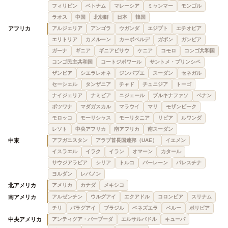
フィリピン
ベトナム
マレーシア
ミャンマー
モンゴル
ラオス
中国
北朝鮮
日本
韓国
アフリカ
アルジェリア
アンゴラ
ウガンダ
エジプト
エチオピア
エリトリア
カメルーン
カーボベルデ
ガボン
ガンビア
ガーナ
ギニア
ギニアビサウ
ケニア
コモロ
コンゴ共和国
コンゴ民主共和国
コートジボワール
サントメ・プリンシペ
ザンビア
シエラレオネ
ジンバブエ
スーダン
セネガル
セーシェル
タンザニア
チャド
チュニジア
トーゴ
ナイジェリア
ナミビア
ニジェール
ブルキナファソ
ベナン
ボツワナ
マダガスカル
マラウイ
マリ
モザンビーク
モロッコ
モーリシャス
モーリタニア
リビア
ルワンダ
レソト
中央アフリカ
南アフリカ
南スーダン
中東
アフガニスタン
アラブ首長国連邦（UAE）
イエメン
イスラエル
イラク
イラン
オマーン
カタール
サウジアラビア
シリア
トルコ
バーレーン
パレスチナ
ヨルダン
レバノン
北アメリカ
アメリカ
カナダ
メキシコ
南アメリカ
アルゼンチン
ウルグアイ
エクアドル
コロンビア
スリナム
チリ
パラグアイ
ブラジル
ベネズエラ
ペルー
ボリビア
中央アメリカ
アンティグア・バーブーダ
エルサルバドル
キューバ