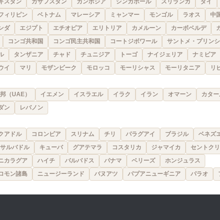
キスタン
カザフスタン
カンボジア
シンガポール
スリランカ
タイ
フィリピン
ベトナム
マレーシア
ミャンマー
モンゴル
ラオス
中
ンダ
エジプト
エチオピア
エリトリア
カメルーン
カーボベルデ
コンゴ共和国
コンゴ民主共和国
コートジボワール
サントメ・プリンシ
ル
タンザニア
チャド
チュニジア
トーゴ
ナイジェリア
ナミビア
ウイ
マリ
モザンビーク
モロッコ
モーリシャス
モーリタニア
リ
邦（UAE）
イエメン
イスラエル
イラク
イラン
オマーン
カター
ダン
レバノン
クアドル
コロンビア
スリナム
チリ
パラグアイ
ブラジル
ベネズ
サルバドル
キューバ
グアテマラ
コスタリカ
ジャマイカ
セントクリ
ニカラグア
ハイチ
バルバドス
パナマ
ベリーズ
ホンジュラス
ロモン諸島
ニュージーランド
バヌアツ
パプアニューギニア
パラオ