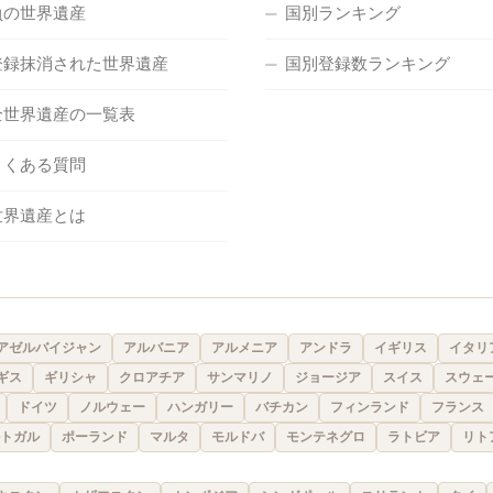
負の世界遺産
国別ランキング
登録抹消された世界遺産
国別登録数ランキング
全世界遺産の一覧表
よくある質問
世界遺産とは
アゼルバイジャン
アルバニア
アルメニア
アンドラ
イギリス
イタリ
ギス
ギリシャ
クロアチア
サンマリノ
ジョージア
スイス
スウェ
ドイツ
ノルウェー
ハンガリー
バチカン
フィンランド
フランス
トガル
ポーランド
マルタ
モルドバ
モンテネグロ
ラトビア
リト