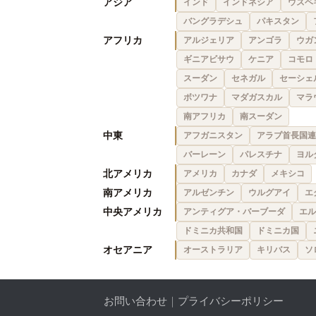
アジア
インド
インドネシア
ウズベ
バングラデシュ
パキスタン
アフリカ
アルジェリア
アンゴラ
ウガ
ギニアビサウ
ケニア
コモロ
スーダン
セネガル
セーシェ
ボツワナ
マダガスカル
マラ
南アフリカ
南スーダン
中東
アフガニスタン
アラブ首長国連
バーレーン
パレスチナ
ヨル
北アメリカ
アメリカ
カナダ
メキシコ
南アメリカ
アルゼンチン
ウルグアイ
エ
中央アメリカ
アンティグア・バーブーダ
エル
ドミニカ共和国
ドミニカ国
オセアニア
オーストラリア
キリバス
ソ
お問い合わせ
｜
プライバシーポリシー