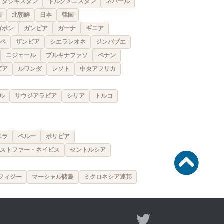
タジキスタン
トルクメニスタン
ネパール
国
北朝鮮
日本
韓国
ガボン
ガンビア
ガーナ
ギニア
ペ
ザンビア
シエラレオネ
ジンバブエ
ニジェール
ブルキナファソ
ベナン
ビア
ルワンダ
レソト
中央アフリカ
ル
サウジアラビア
シリア
トルコ
エラ
ペルー
ボリビア
ストファー・ネイビス
セントルシア
フィジー
マーシャル諸島
ミクロネシア連邦