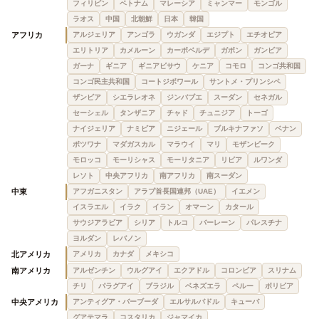
フィリピン
ベトナム
マレーシア
ミャンマー
モンゴル
ラオス
中国
北朝鮮
日本
韓国
アフリカ
アルジェリア
アンゴラ
ウガンダ
エジプト
エチオピア
エリトリア
カメルーン
カーボベルデ
ガボン
ガンビア
ガーナ
ギニア
ギニアビサウ
ケニア
コモロ
コンゴ共和国
コンゴ民主共和国
コートジボワール
サントメ・プリンシペ
ザンビア
シエラレオネ
ジンバブエ
スーダン
セネガル
セーシェル
タンザニア
チャド
チュニジア
トーゴ
ナイジェリア
ナミビア
ニジェール
ブルキナファソ
ベナン
ボツワナ
マダガスカル
マラウイ
マリ
モザンビーク
モロッコ
モーリシャス
モーリタニア
リビア
ルワンダ
レソト
中央アフリカ
南アフリカ
南スーダン
中東
アフガニスタン
アラブ首長国連邦（UAE）
イエメン
イスラエル
イラク
イラン
オマーン
カタール
サウジアラビア
シリア
トルコ
バーレーン
パレスチナ
ヨルダン
レバノン
北アメリカ
アメリカ
カナダ
メキシコ
南アメリカ
アルゼンチン
ウルグアイ
エクアドル
コロンビア
スリナム
チリ
パラグアイ
ブラジル
ベネズエラ
ペルー
ボリビア
中央アメリカ
アンティグア・バーブーダ
エルサルバドル
キューバ
グアテマラ
コスタリカ
ジャマイカ