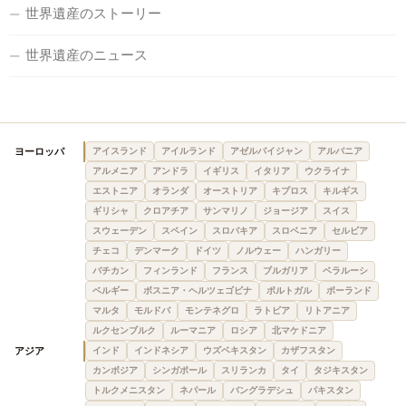
世界遺産のストーリー
世界遺産のニュース
ヨーロッパ
アイスランド
アイルランド
アゼルバイジャン
アルバニア
アルメニア
アンドラ
イギリス
イタリア
ウクライナ
エストニア
オランダ
オーストリア
キプロス
キルギス
ギリシャ
クロアチア
サンマリノ
ジョージア
スイス
スウェーデン
スペイン
スロバキア
スロベニア
セルビア
チェコ
デンマーク
ドイツ
ノルウェー
ハンガリー
バチカン
フィンランド
フランス
ブルガリア
ベラルーシ
ベルギー
ボスニア・ヘルツェゴビナ
ポルトガル
ポーランド
マルタ
モルドバ
モンテネグロ
ラトビア
リトアニア
ルクセンブルク
ルーマニア
ロシア
北マケドニア
アジア
インド
インドネシア
ウズベキスタン
カザフスタン
カンボジア
シンガポール
スリランカ
タイ
タジキスタン
トルクメニスタン
ネパール
バングラデシュ
パキスタン