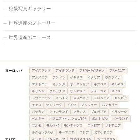
絶景写真ギャラリー
世界遺産のストーリー
世界遺産のニュース
ヨーロッパ
アイスランド
アイルランド
アゼルバイジャン
アルバニア
アルメニア
アンドラ
イギリス
イタリア
ウクライナ
エストニア
オランダ
オーストリア
キプロス
キルギス
ギリシャ
クロアチア
サンマリノ
ジョージア
スイス
スウェーデン
スペイン
スロバキア
スロベニア
セルビア
チェコ
デンマーク
ドイツ
ノルウェー
ハンガリー
バチカン
フィンランド
フランス
ブルガリア
ベラルーシ
ベルギー
ボスニア・ヘルツェゴビナ
ポルトガル
ポーランド
マルタ
モルドバ
モンテネグロ
ラトビア
リトアニア
ルクセンブルク
ルーマニア
ロシア
北マケドニア
アジア
インド
インドネシア
ウズベキスタン
カザフスタン