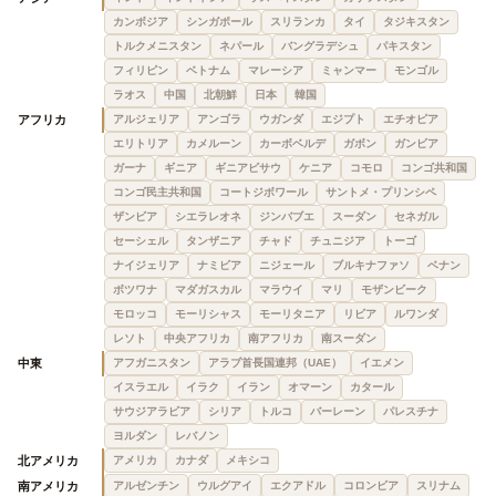
カンボジア
シンガポール
スリランカ
タイ
タジキスタン
トルクメニスタン
ネパール
バングラデシュ
パキスタン
フィリピン
ベトナム
マレーシア
ミャンマー
モンゴル
ラオス
中国
北朝鮮
日本
韓国
アフリカ
アルジェリア
アンゴラ
ウガンダ
エジプト
エチオピア
エリトリア
カメルーン
カーボベルデ
ガボン
ガンビア
ガーナ
ギニア
ギニアビサウ
ケニア
コモロ
コンゴ共和国
コンゴ民主共和国
コートジボワール
サントメ・プリンシペ
ザンビア
シエラレオネ
ジンバブエ
スーダン
セネガル
セーシェル
タンザニア
チャド
チュニジア
トーゴ
ナイジェリア
ナミビア
ニジェール
ブルキナファソ
ベナン
ボツワナ
マダガスカル
マラウイ
マリ
モザンビーク
モロッコ
モーリシャス
モーリタニア
リビア
ルワンダ
レソト
中央アフリカ
南アフリカ
南スーダン
中東
アフガニスタン
アラブ首長国連邦（UAE）
イエメン
イスラエル
イラク
イラン
オマーン
カタール
サウジアラビア
シリア
トルコ
バーレーン
パレスチナ
ヨルダン
レバノン
北アメリカ
アメリカ
カナダ
メキシコ
南アメリカ
アルゼンチン
ウルグアイ
エクアドル
コロンビア
スリナム