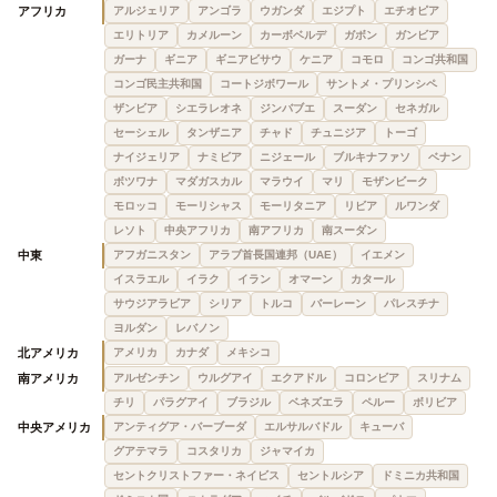
アフリカ
アルジェリア
アンゴラ
ウガンダ
エジプト
エチオピア
エリトリア
カメルーン
カーボベルデ
ガボン
ガンビア
ガーナ
ギニア
ギニアビサウ
ケニア
コモロ
コンゴ共和国
コンゴ民主共和国
コートジボワール
サントメ・プリンシペ
ザンビア
シエラレオネ
ジンバブエ
スーダン
セネガル
セーシェル
タンザニア
チャド
チュニジア
トーゴ
ナイジェリア
ナミビア
ニジェール
ブルキナファソ
ベナン
ボツワナ
マダガスカル
マラウイ
マリ
モザンビーク
モロッコ
モーリシャス
モーリタニア
リビア
ルワンダ
レソト
中央アフリカ
南アフリカ
南スーダン
中東
アフガニスタン
アラブ首長国連邦（UAE）
イエメン
イスラエル
イラク
イラン
オマーン
カタール
サウジアラビア
シリア
トルコ
バーレーン
パレスチナ
ヨルダン
レバノン
北アメリカ
アメリカ
カナダ
メキシコ
南アメリカ
アルゼンチン
ウルグアイ
エクアドル
コロンビア
スリナム
チリ
パラグアイ
ブラジル
ベネズエラ
ペルー
ボリビア
中央アメリカ
アンティグア・バーブーダ
エルサルバドル
キューバ
グアテマラ
コスタリカ
ジャマイカ
セントクリストファー・ネイビス
セントルシア
ドミニカ共和国