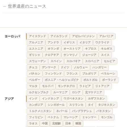
世界遺産のニュース
ヨーロッパ
アイスランド
アイルランド
アゼルバイジャン
アルバニア
アルメニア
アンドラ
イギリス
イタリア
ウクライナ
エストニア
オランダ
オーストリア
キプロス
キルギス
ギリシャ
クロアチア
サンマリノ
ジョージア
スイス
スウェーデン
スペイン
スロバキア
スロベニア
セルビア
チェコ
デンマーク
ドイツ
ノルウェー
ハンガリー
バチカン
フィンランド
フランス
ブルガリア
ベラルーシ
ベルギー
ボスニア・ヘルツェゴビナ
ポルトガル
ポーランド
マルタ
モルドバ
モンテネグロ
ラトビア
リトアニア
ルクセンブルク
ルーマニア
ロシア
北マケドニア
アジア
インド
インドネシア
ウズベキスタン
カザフスタン
カンボジア
シンガポール
スリランカ
タイ
タジキスタン
トルクメニスタン
ネパール
バングラデシュ
パキスタン
フィリピン
ベトナム
マレーシア
ミャンマー
モンゴル
ラオス
中国
北朝鮮
日本
韓国