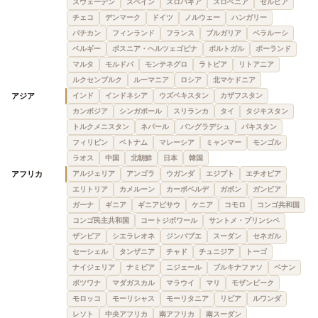
スウェーデン
スペイン
スロバキア
スロベニア
セルビア
チェコ
デンマーク
ドイツ
ノルウェー
ハンガリー
バチカン
フィンランド
フランス
ブルガリア
ベラルーシ
ベルギー
ボスニア・ヘルツェゴビナ
ポルトガル
ポーランド
マルタ
モルドバ
モンテネグロ
ラトビア
リトアニア
ルクセンブルク
ルーマニア
ロシア
北マケドニア
アジア
インド
インドネシア
ウズベキスタン
カザフスタン
カンボジア
シンガポール
スリランカ
タイ
タジキスタン
トルクメニスタン
ネパール
バングラデシュ
パキスタン
フィリピン
ベトナム
マレーシア
ミャンマー
モンゴル
ラオス
中国
北朝鮮
日本
韓国
アフリカ
アルジェリア
アンゴラ
ウガンダ
エジプト
エチオピア
エリトリア
カメルーン
カーボベルデ
ガボン
ガンビア
ガーナ
ギニア
ギニアビサウ
ケニア
コモロ
コンゴ共和国
コンゴ民主共和国
コートジボワール
サントメ・プリンシペ
ザンビア
シエラレオネ
ジンバブエ
スーダン
セネガル
セーシェル
タンザニア
チャド
チュニジア
トーゴ
ナイジェリア
ナミビア
ニジェール
ブルキナファソ
ベナン
ボツワナ
マダガスカル
マラウイ
マリ
モザンビーク
モロッコ
モーリシャス
モーリタニア
リビア
ルワンダ
レソト
中央アフリカ
南アフリカ
南スーダン