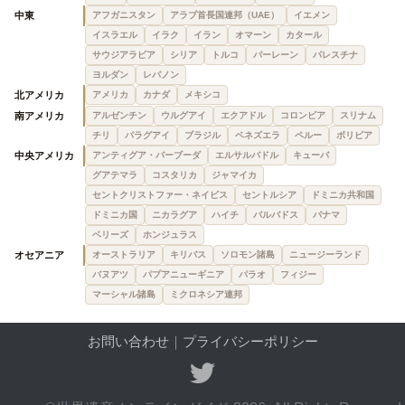
中東
アフガニスタン
アラブ首長国連邦（UAE）
イエメン
イスラエル
イラク
イラン
オマーン
カタール
サウジアラビア
シリア
トルコ
バーレーン
パレスチナ
ヨルダン
レバノン
北アメリカ
アメリカ
カナダ
メキシコ
南アメリカ
アルゼンチン
ウルグアイ
エクアドル
コロンビア
スリナム
チリ
パラグアイ
ブラジル
ベネズエラ
ペルー
ボリビア
中央アメリカ
アンティグア・バーブーダ
エルサルバドル
キューバ
グアテマラ
コスタリカ
ジャマイカ
セントクリストファー・ネイビス
セントルシア
ドミニカ共和国
ドミニカ国
ニカラグア
ハイチ
バルバドス
パナマ
ベリーズ
ホンジュラス
オセアニア
オーストラリア
キリバス
ソロモン諸島
ニュージーランド
バヌアツ
パプアニューギニア
パラオ
フィジー
マーシャル諸島
ミクロネシア連邦
お問い合わせ
｜
プライバシーポリシー