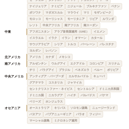
ナイジェリア
ナミビア
ニジェール
ブルキナファソ
ベナン
ボツワナ
マダガスカル
マラウイ
マリ
モザンビーク
モロッコ
モーリシャス
モーリタニア
リビア
ルワンダ
レソト
中央アフリカ
南アフリカ
南スーダン
中東
アフガニスタン
アラブ首長国連邦（UAE）
イエメン
イスラエル
イラク
イラン
オマーン
カタール
サウジアラビア
シリア
トルコ
バーレーン
パレスチナ
ヨルダン
レバノン
北アメリカ
アメリカ
カナダ
メキシコ
南アメリカ
アルゼンチン
ウルグアイ
エクアドル
コロンビア
スリナム
チリ
パラグアイ
ブラジル
ベネズエラ
ペルー
ボリビア
中央アメリカ
アンティグア・バーブーダ
エルサルバドル
キューバ
グアテマラ
コスタリカ
ジャマイカ
セントクリストファー・ネイビス
セントルシア
ドミニカ共和国
ドミニカ国
ニカラグア
ハイチ
バルバドス
パナマ
ベリーズ
ホンジュラス
オセアニア
オーストラリア
キリバス
ソロモン諸島
ニュージーランド
バヌアツ
パプアニューギニア
パラオ
フィジー
マーシャル諸島
ミクロネシア連邦