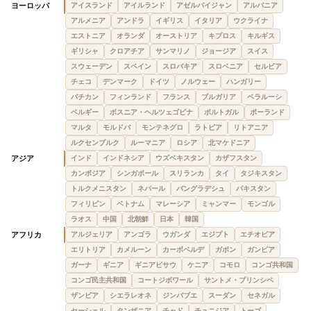
ヨーロッパ
アイスランド
アイルランド
アゼルバイジャン
アルバニア
アルメニア
アンドラ
イギリス
イタリア
ウクライナ
エストニア
オランダ
オーストリア
キプロス
キルギス
ギリシャ
クロアチア
サンマリノ
ジョージア
スイス
スウェーデン
スペイン
スロバキア
スロベニア
セルビア
チェコ
デンマーク
ドイツ
ノルウェー
ハンガリー
バチカン
フィンランド
フランス
ブルガリア
ベラルーシ
ベルギー
ボスニア・ヘルツェゴビナ
ポルトガル
ポーランド
マルタ
モルドバ
モンテネグロ
ラトビア
リトアニア
ルクセンブルク
ルーマニア
ロシア
北マケドニア
アジア
インド
インドネシア
ウズベキスタン
カザフスタン
カンボジア
シンガポール
スリランカ
タイ
タジキスタン
トルクメニスタン
ネパール
バングラデシュ
パキスタン
フィリピン
ベトナム
マレーシア
ミャンマー
モンゴル
ラオス
中国
北朝鮮
日本
韓国
アフリカ
アルジェリア
アンゴラ
ウガンダ
エジプト
エチオピア
エリトリア
カメルーン
カーボベルデ
ガボン
ガンビア
ガーナ
ギニア
ギニアビサウ
ケニア
コモロ
コンゴ共和国
コンゴ民主共和国
コートジボワール
サントメ・プリンシペ
ザンビア
シエラレオネ
ジンバブエ
スーダン
セネガル
セーシェル
タンザニア
チャド
チュニジア
トーゴ