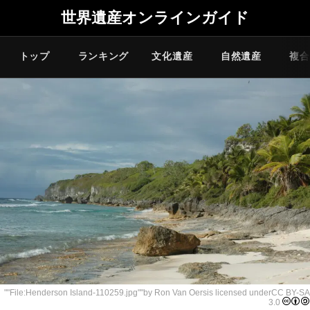
世界遺産オンラインガイド
トップ
ランキング
文化遺産
自然遺産
複合
""
File:Henderson Island-110259.jpg
""by Ron Van Oersis licensed under
CC BY-SA
3.0