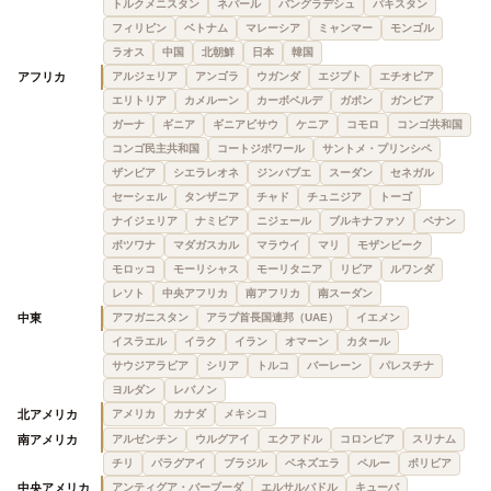
トルクメニスタン
ネパール
バングラデシュ
パキスタン
フィリピン
ベトナム
マレーシア
ミャンマー
モンゴル
ラオス
中国
北朝鮮
日本
韓国
アフリカ
アルジェリア
アンゴラ
ウガンダ
エジプト
エチオピア
エリトリア
カメルーン
カーボベルデ
ガボン
ガンビア
ガーナ
ギニア
ギニアビサウ
ケニア
コモロ
コンゴ共和国
コンゴ民主共和国
コートジボワール
サントメ・プリンシペ
ザンビア
シエラレオネ
ジンバブエ
スーダン
セネガル
セーシェル
タンザニア
チャド
チュニジア
トーゴ
ナイジェリア
ナミビア
ニジェール
ブルキナファソ
ベナン
ボツワナ
マダガスカル
マラウイ
マリ
モザンビーク
モロッコ
モーリシャス
モーリタニア
リビア
ルワンダ
レソト
中央アフリカ
南アフリカ
南スーダン
中東
アフガニスタン
アラブ首長国連邦（UAE）
イエメン
イスラエル
イラク
イラン
オマーン
カタール
サウジアラビア
シリア
トルコ
バーレーン
パレスチナ
ヨルダン
レバノン
北アメリカ
アメリカ
カナダ
メキシコ
南アメリカ
アルゼンチン
ウルグアイ
エクアドル
コロンビア
スリナム
チリ
パラグアイ
ブラジル
ベネズエラ
ペルー
ボリビア
中央アメリカ
アンティグア・バーブーダ
エルサルバドル
キューバ