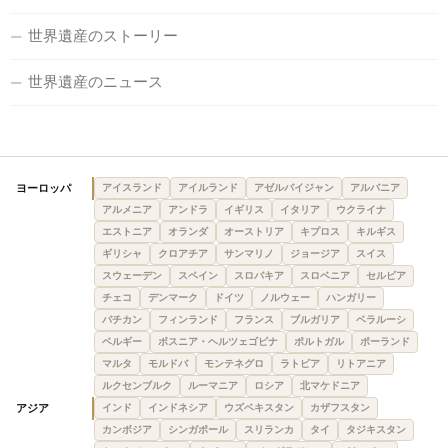
世界遺産のストーリー
世界遺産のニュース
ヨーロッパ
アイスランド
アイルランド
アゼルバイジャン
アルバニア
アルメニア
アンドラ
イギリス
イタリア
ウクライナ
エストニア
オランダ
オーストリア
キプロス
キルギス
ギリシャ
クロアチア
サンマリノ
ジョージア
スイス
スウェーデン
スペイン
スロバキア
スロベニア
セルビア
チェコ
デンマーク
ドイツ
ノルウェー
ハンガリー
バチカン
フィンランド
フランス
ブルガリア
ベラルーシ
ベルギー
ボスニア・ヘルツェゴビナ
ポルトガル
ポーランド
マルタ
モルドバ
モンテネグロ
ラトビア
リトアニア
ルクセンブルク
ルーマニア
ロシア
北マケドニア
アジア
インド
インドネシア
ウズベキスタン
カザフスタン
カンボジア
シンガポール
スリランカ
タイ
タジキスタン