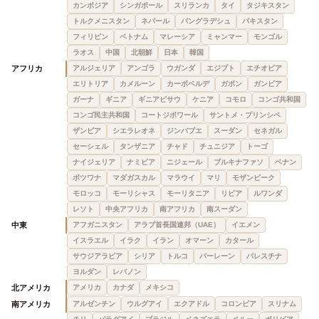
カンボジア
シンガポール
スリランカ
タイ
タジキスタン
トルクメニスタン
ネパール
バングラデシュ
パキスタン
フィリピン
ベトナム
マレーシア
ミャンマー
モンゴル
ラオス
中国
北朝鮮
日本
韓国
アフリカ
アルジェリア
アンゴラ
ウガンダ
エジプト
エチオピア
エリトリア
カメルーン
カーボベルデ
ガボン
ガンビア
ガーナ
ギニア
ギニアビサウ
ケニア
コモロ
コンゴ共和国
コンゴ民主共和国
コートジボワール
サントメ・プリンシペ
ザンビア
シエラレオネ
ジンバブエ
スーダン
セネガル
セーシェル
タンザニア
チャド
チュニジア
トーゴ
ナイジェリア
ナミビア
ニジェール
ブルキナファソ
ベナン
ボツワナ
マダガスカル
マラウイ
マリ
モザンビーク
モロッコ
モーリシャス
モーリタニア
リビア
ルワンダ
レソト
中央アフリカ
南アフリカ
南スーダン
中東
アフガニスタン
アラブ首長国連邦（UAE）
イエメン
イスラエル
イラク
イラン
オマーン
カタール
サウジアラビア
シリア
トルコ
バーレーン
パレスチナ
ヨルダン
レバノン
北アメリカ
アメリカ
カナダ
メキシコ
南アメリカ
アルゼンチン
ウルグアイ
エクアドル
コロンビア
スリナム