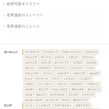
絶景写真ギャラリー
世界遺産のストーリー
世界遺産のニュース
ヨーロッパ
アイスランド
アイルランド
アゼルバイジャン
アルバニア
アルメニア
アンドラ
イギリス
イタリア
ウクライナ
エストニア
オランダ
オーストリア
キプロス
キルギス
ギリシャ
クロアチア
サンマリノ
ジョージア
スイス
スウェーデン
スペイン
スロバキア
スロベニア
セルビア
チェコ
デンマーク
ドイツ
ノルウェー
ハンガリー
バチカン
フィンランド
フランス
ブルガリア
ベラルーシ
ベルギー
ボスニア・ヘルツェゴビナ
ポルトガル
ポーランド
マルタ
モルドバ
モンテネグロ
ラトビア
リトアニア
ルクセンブルク
ルーマニア
ロシア
北マケドニア
アジア
インド
インドネシア
ウズベキスタン
カザフスタン