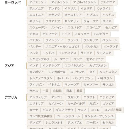
ヨーロッパ
アイスランド
アイルランド
アゼルバイジャン
アルバニア
アルメニア
アンドラ
イギリス
イタリア
ウクライナ
エストニア
オランダ
オーストリア
キプロス
キルギス
ギリシャ
クロアチア
サンマリノ
ジョージア
スイス
スウェーデン
スペイン
スロバキア
スロベニア
セルビア
チェコ
デンマーク
ドイツ
ノルウェー
ハンガリー
バチカン
フィンランド
フランス
ブルガリア
ベラルーシ
ベルギー
ボスニア・ヘルツェゴビナ
ポルトガル
ポーランド
マルタ
モルドバ
モンテネグロ
ラトビア
リトアニア
ルクセンブルク
ルーマニア
ロシア
北マケドニア
アジア
インド
インドネシア
ウズベキスタン
カザフスタン
カンボジア
シンガポール
スリランカ
タイ
タジキスタン
トルクメニスタン
ネパール
バングラデシュ
パキスタン
フィリピン
ベトナム
マレーシア
ミャンマー
モンゴル
ラオス
中国
北朝鮮
日本
韓国
アフリカ
アルジェリア
アンゴラ
ウガンダ
エジプト
エチオピア
エリトリア
カメルーン
カーボベルデ
ガボン
ガンビア
ガーナ
ギニア
ギニアビサウ
ケニア
コモロ
コンゴ共和国
コンゴ民主共和国
コートジボワール
サントメ・プリンシペ
ザンビア
シエラレオネ
ジンバブエ
スーダン
セネガル
セーシェル
タンザニア
チャド
チュニジア
トーゴ