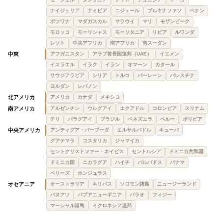
ナイジェリア
ナミビア
ニジェール
ブルキナファソ
ベナン
ボツワナ
マダガスカル
マラウイ
マリ
モザンビーク
モロッコ
モーリシャス
モーリタニア
リビア
ルワンダ
レソト
中央アフリカ
南アフリカ
南スーダン
中東
アフガニスタン
アラブ首長国連邦（UAE）
イエメン
イスラエル
イラク
イラン
オマーン
カタール
サウジアラビア
シリア
トルコ
バーレーン
パレスチナ
ヨルダン
レバノン
北アメリカ
アメリカ
カナダ
メキシコ
南アメリカ
アルゼンチン
ウルグアイ
エクアドル
コロンビア
スリナム
チリ
パラグアイ
ブラジル
ベネズエラ
ペルー
ボリビア
中央アメリカ
アンティグア・バーブーダ
エルサルバドル
キューバ
グアテマラ
コスタリカ
ジャマイカ
セントクリストファー・ネイビス
セントルシア
ドミニカ共和国
ドミニカ国
ニカラグア
ハイチ
バルバドス
パナマ
ベリーズ
ホンジュラス
オセアニア
オーストラリア
キリバス
ソロモン諸島
ニュージーランド
バヌアツ
パプアニューギニア
パラオ
フィジー
マーシャル諸島
ミクロネシア連邦