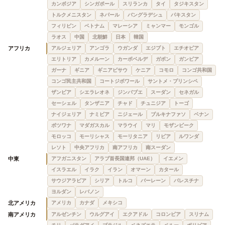
カンボジア
シンガポール
スリランカ
タイ
タジキスタン
トルクメニスタン
ネパール
バングラデシュ
パキスタン
フィリピン
ベトナム
マレーシア
ミャンマー
モンゴル
ラオス
中国
北朝鮮
日本
韓国
アフリカ
アルジェリア
アンゴラ
ウガンダ
エジプト
エチオピア
エリトリア
カメルーン
カーボベルデ
ガボン
ガンビア
ガーナ
ギニア
ギニアビサウ
ケニア
コモロ
コンゴ共和国
コンゴ民主共和国
コートジボワール
サントメ・プリンシペ
ザンビア
シエラレオネ
ジンバブエ
スーダン
セネガル
セーシェル
タンザニア
チャド
チュニジア
トーゴ
ナイジェリア
ナミビア
ニジェール
ブルキナファソ
ベナン
ボツワナ
マダガスカル
マラウイ
マリ
モザンビーク
モロッコ
モーリシャス
モーリタニア
リビア
ルワンダ
レソト
中央アフリカ
南アフリカ
南スーダン
中東
アフガニスタン
アラブ首長国連邦（UAE）
イエメン
イスラエル
イラク
イラン
オマーン
カタール
サウジアラビア
シリア
トルコ
バーレーン
パレスチナ
ヨルダン
レバノン
北アメリカ
アメリカ
カナダ
メキシコ
南アメリカ
アルゼンチン
ウルグアイ
エクアドル
コロンビア
スリナム