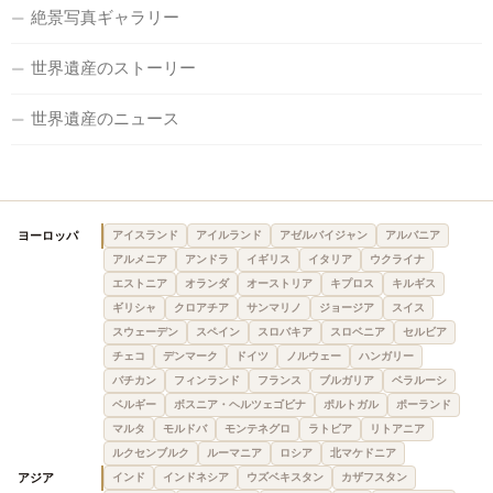
絶景写真ギャラリー
世界遺産のストーリー
世界遺産のニュース
ヨーロッパ
アイスランド
アイルランド
アゼルバイジャン
アルバニア
アルメニア
アンドラ
イギリス
イタリア
ウクライナ
エストニア
オランダ
オーストリア
キプロス
キルギス
ギリシャ
クロアチア
サンマリノ
ジョージア
スイス
スウェーデン
スペイン
スロバキア
スロベニア
セルビア
チェコ
デンマーク
ドイツ
ノルウェー
ハンガリー
バチカン
フィンランド
フランス
ブルガリア
ベラルーシ
ベルギー
ボスニア・ヘルツェゴビナ
ポルトガル
ポーランド
マルタ
モルドバ
モンテネグロ
ラトビア
リトアニア
ルクセンブルク
ルーマニア
ロシア
北マケドニア
アジア
インド
インドネシア
ウズベキスタン
カザフスタン