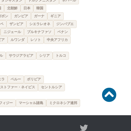
タジキスタン
トルクメニスタン
ネパール
国
北朝鮮
日本
韓国
ガボン
ガンビア
ガーナ
ギニア
ペ
ザンビア
シエラレオネ
ジンバブエ
ニジェール
ブルキナファソ
ベナン
ビア
ルワンダ
レソト
中央アフリカ
ル
サウジアラビア
シリア
トルコ
エラ
ペルー
ボリビア
ストファー・ネイビス
セントルシア
フィジー
マーシャル諸島
ミクロネシア連邦