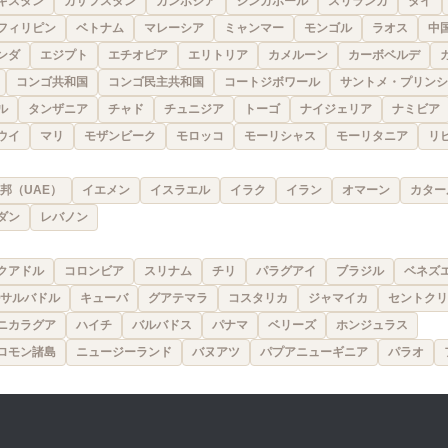
キスタン
カザフスタン
カンボジア
シンガポール
スリランカ
タイ
フィリピン
ベトナム
マレーシア
ミャンマー
モンゴル
ラオス
中
ンダ
エジプト
エチオピア
エリトリア
カメルーン
カーボベルデ
コンゴ共和国
コンゴ民主共和国
コートジボワール
サントメ・プリンシ
ル
タンザニア
チャド
チュニジア
トーゴ
ナイジェリア
ナミビア
ウイ
マリ
モザンビーク
モロッコ
モーリシャス
モーリタニア
リ
邦（UAE）
イエメン
イスラエル
イラク
イラン
オマーン
カター
ダン
レバノン
クアドル
コロンビア
スリナム
チリ
パラグアイ
ブラジル
ベネズ
サルバドル
キューバ
グアテマラ
コスタリカ
ジャマイカ
セントクリ
ニカラグア
ハイチ
バルバドス
パナマ
ベリーズ
ホンジュラス
ロモン諸島
ニュージーランド
バヌアツ
パプアニューギニア
パラオ