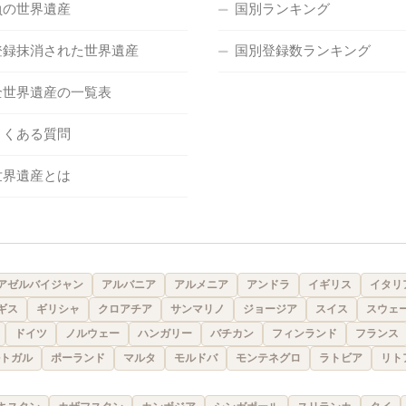
負の世界遺産
国別ランキング
登録抹消された世界遺産
国別登録数ランキング
全世界遺産の一覧表
よくある質問
世界遺産とは
アゼルバイジャン
アルバニア
アルメニア
アンドラ
イギリス
イタリ
ギス
ギリシャ
クロアチア
サンマリノ
ジョージア
スイス
スウェ
ドイツ
ノルウェー
ハンガリー
バチカン
フィンランド
フランス
トガル
ポーランド
マルタ
モルドバ
モンテネグロ
ラトビア
リト