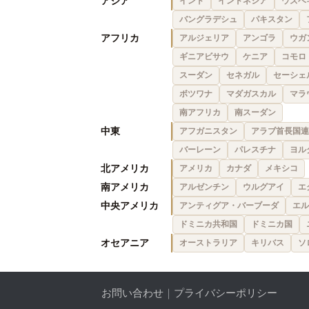
アジア
インド
インドネシア
ウズベ
バングラデシュ
パキスタン
アフリカ
アルジェリア
アンゴラ
ウガ
ギニアビサウ
ケニア
コモロ
スーダン
セネガル
セーシェ
ボツワナ
マダガスカル
マラ
南アフリカ
南スーダン
中東
アフガニスタン
アラブ首長国連
バーレーン
パレスチナ
ヨル
北アメリカ
アメリカ
カナダ
メキシコ
南アメリカ
アルゼンチン
ウルグアイ
エ
中央アメリカ
アンティグア・バーブーダ
エル
ドミニカ共和国
ドミニカ国
オセアニア
オーストラリア
キリバス
ソ
お問い合わせ
｜
プライバシーポリシー