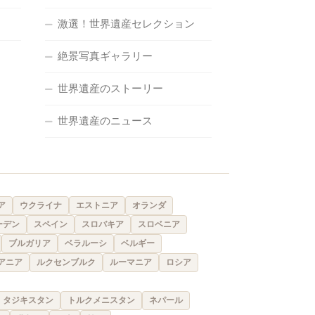
激選！世界遺産セレクション
絶景写真ギャラリー
世界遺産のストーリー
世界遺産のニュース
ア
ウクライナ
エストニア
オランダ
ーデン
スペイン
スロバキア
スロベニア
ブルガリア
ベラルーシ
ベルギー
アニア
ルクセンブルク
ルーマニア
ロシア
タジキスタン
トルクメニスタン
ネパール