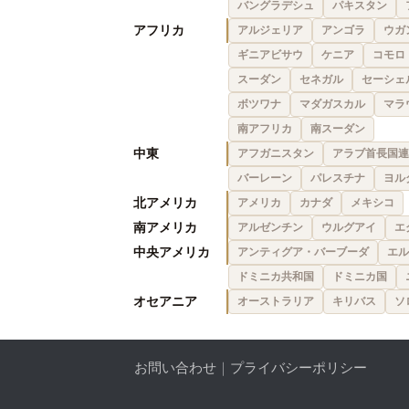
バングラデシュ
パキスタン
アフリカ
アルジェリア
アンゴラ
ウガ
ギニアビサウ
ケニア
コモロ
スーダン
セネガル
セーシェ
ボツワナ
マダガスカル
マラ
南アフリカ
南スーダン
中東
アフガニスタン
アラブ首長国連
バーレーン
パレスチナ
ヨル
北アメリカ
アメリカ
カナダ
メキシコ
南アメリカ
アルゼンチン
ウルグアイ
エ
中央アメリカ
アンティグア・バーブーダ
エル
ドミニカ共和国
ドミニカ国
オセアニア
オーストラリア
キリバス
ソ
お問い合わせ
｜
プライバシーポリシー