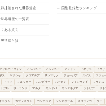
登録抹消された世界遺産
国別登録数ランキング
全世界遺産の一覧表
よくある質問
世界遺産とは
アゼルバイジャン
アルバニア
アルメニア
アンドラ
イギリス
イタリ
ギス
ギリシャ
クロアチア
サンマリノ
ジョージア
スイス
スウェ
ドイツ
ノルウェー
ハンガリー
バチカン
フィンランド
フランス
トガル
ポーランド
マルタ
モルドバ
モンテネグロ
ラトビア
リト
キスタン
カザフスタン
カンボジア
シンガポール
スリランカ
タイ