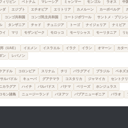
フィリピン
ベトナム
マレーシア
ミャンマー
モンゴル
ラオス
中
ンダ
エジプト
エチオピア
エリトリア
カメルーン
カーボベルデ
コンゴ共和国
コンゴ民主共和国
コートジボワール
サントメ・プリンシ
ル
タンザニア
チャド
チュニジア
トーゴ
ナイジェリア
ナミビア
ウイ
マリ
モザンビーク
モロッコ
モーリシャス
モーリタニア
リ
邦（UAE）
イエメン
イスラエル
イラク
イラン
オマーン
カター
ダン
レバノン
クアドル
コロンビア
スリナム
チリ
パラグアイ
ブラジル
ベネズ
サルバドル
キューバ
グアテマラ
コスタリカ
ジャマイカ
セントクリ
ニカラグア
ハイチ
バルバドス
パナマ
ベリーズ
ホンジュラス
ロモン諸島
ニュージーランド
バヌアツ
パプアニューギニア
パラオ