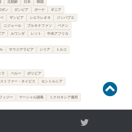
国
北朝鮮
日本
韓国
ガボン
ガンビア
ガーナ
ギニア
ペ
ザンビア
シエラレオネ
ジンバブエ
ニジェール
ブルキナファソ
ベナン
ビア
ルワンダ
レソト
中央アフリカ
ル
サウジアラビア
シリア
トルコ
エラ
ペルー
ボリビア
ストファー・ネイビス
セントルシア
フィジー
マーシャル諸島
ミクロネシア連邦