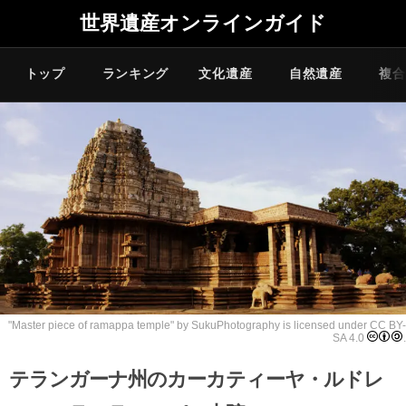
世界遺産オンラインガイド
トップ
ランキング
文化遺産
自然遺産
複合
"
Master piece of ramappa temple
" by
SukuPhotography
is licensed under
CC BY-
SA 4.0
.
テランガーナ州のカーカティーヤ・ルドレ