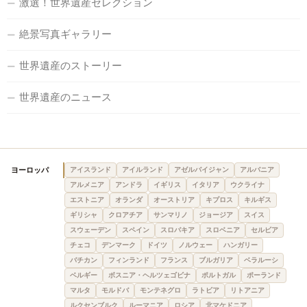
激選！世界遺産セレクション
絶景写真ギャラリー
世界遺産のストーリー
世界遺産のニュース
ヨーロッパ
アイスランド
アイルランド
アゼルバイジャン
アルバニア
アルメニア
アンドラ
イギリス
イタリア
ウクライナ
エストニア
オランダ
オーストリア
キプロス
キルギス
ギリシャ
クロアチア
サンマリノ
ジョージア
スイス
スウェーデン
スペイン
スロバキア
スロベニア
セルビア
チェコ
デンマーク
ドイツ
ノルウェー
ハンガリー
バチカン
フィンランド
フランス
ブルガリア
ベラルーシ
ベルギー
ボスニア・ヘルツェゴビナ
ポルトガル
ポーランド
マルタ
モルドバ
モンテネグロ
ラトビア
リトアニア
ルクセンブルク
ルーマニア
ロシア
北マケドニア