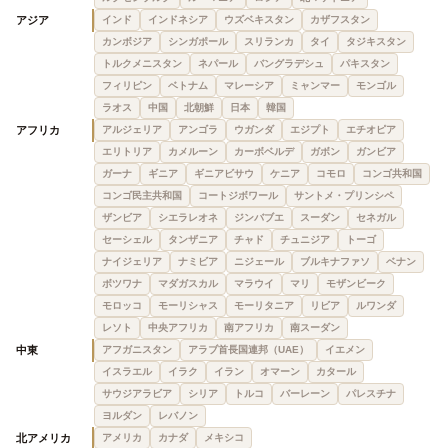
アジア
インド
インドネシア
ウズベキスタン
カザフスタン
カンボジア
シンガポール
スリランカ
タイ
タジキスタン
トルクメニスタン
ネパール
バングラデシュ
パキスタン
フィリピン
ベトナム
マレーシア
ミャンマー
モンゴル
ラオス
中国
北朝鮮
日本
韓国
アフリカ
アルジェリア
アンゴラ
ウガンダ
エジプト
エチオピア
エリトリア
カメルーン
カーボベルデ
ガボン
ガンビア
ガーナ
ギニア
ギニアビサウ
ケニア
コモロ
コンゴ共和国
コンゴ民主共和国
コートジボワール
サントメ・プリンシペ
ザンビア
シエラレオネ
ジンバブエ
スーダン
セネガル
セーシェル
タンザニア
チャド
チュニジア
トーゴ
ナイジェリア
ナミビア
ニジェール
ブルキナファソ
ベナン
ボツワナ
マダガスカル
マラウイ
マリ
モザンビーク
モロッコ
モーリシャス
モーリタニア
リビア
ルワンダ
レソト
中央アフリカ
南アフリカ
南スーダン
中東
アフガニスタン
アラブ首長国連邦（UAE）
イエメン
イスラエル
イラク
イラン
オマーン
カタール
サウジアラビア
シリア
トルコ
バーレーン
パレスチナ
ヨルダン
レバノン
北アメリカ
アメリカ
カナダ
メキシコ