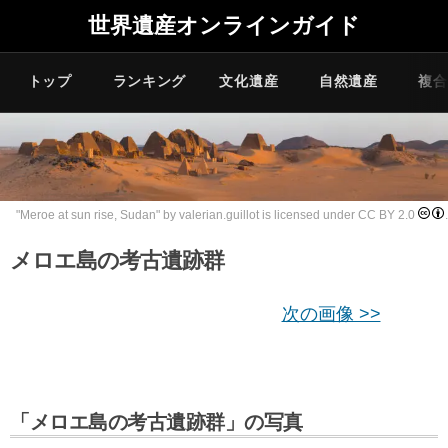
世界遺産オンラインガイド
トップ
ランキング
文化遺産
自然遺産
複合
"
Meroe at sun rise, Sudan
" by
valerian.guillot
is licensed under
CC BY 2.0
.
メロエ島の考古遺跡群
次の画像 >>
「メロエ島の考古遺跡群」の写真