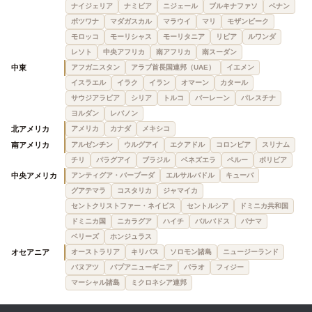
ナイジェリア
ナミビア
ニジェール
ブルキナファソ
ベナン
ボツワナ
マダガスカル
マラウイ
マリ
モザンビーク
モロッコ
モーリシャス
モーリタニア
リビア
ルワンダ
レソト
中央アフリカ
南アフリカ
南スーダン
中東
アフガニスタン
アラブ首長国連邦（UAE）
イエメン
イスラエル
イラク
イラン
オマーン
カタール
サウジアラビア
シリア
トルコ
バーレーン
パレスチナ
ヨルダン
レバノン
北アメリカ
アメリカ
カナダ
メキシコ
南アメリカ
アルゼンチン
ウルグアイ
エクアドル
コロンビア
スリナム
チリ
パラグアイ
ブラジル
ベネズエラ
ペルー
ボリビア
中央アメリカ
アンティグア・バーブーダ
エルサルバドル
キューバ
グアテマラ
コスタリカ
ジャマイカ
セントクリストファー・ネイビス
セントルシア
ドミニカ共和国
ドミニカ国
ニカラグア
ハイチ
バルバドス
パナマ
ベリーズ
ホンジュラス
オセアニア
オーストラリア
キリバス
ソロモン諸島
ニュージーランド
バヌアツ
パプアニューギニア
パラオ
フィジー
マーシャル諸島
ミクロネシア連邦