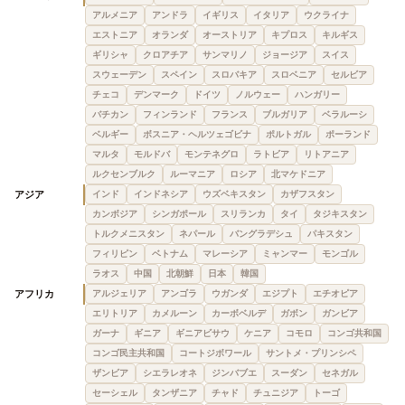
アルメニア
アンドラ
イギリス
イタリア
ウクライナ
エストニア
オランダ
オーストリア
キプロス
キルギス
ギリシャ
クロアチア
サンマリノ
ジョージア
スイス
スウェーデン
スペイン
スロバキア
スロベニア
セルビア
チェコ
デンマーク
ドイツ
ノルウェー
ハンガリー
バチカン
フィンランド
フランス
ブルガリア
ベラルーシ
ベルギー
ボスニア・ヘルツェゴビナ
ポルトガル
ポーランド
マルタ
モルドバ
モンテネグロ
ラトビア
リトアニア
ルクセンブルク
ルーマニア
ロシア
北マケドニア
アジア
インド
インドネシア
ウズベキスタン
カザフスタン
カンボジア
シンガポール
スリランカ
タイ
タジキスタン
トルクメニスタン
ネパール
バングラデシュ
パキスタン
フィリピン
ベトナム
マレーシア
ミャンマー
モンゴル
ラオス
中国
北朝鮮
日本
韓国
アフリカ
アルジェリア
アンゴラ
ウガンダ
エジプト
エチオピア
エリトリア
カメルーン
カーボベルデ
ガボン
ガンビア
ガーナ
ギニア
ギニアビサウ
ケニア
コモロ
コンゴ共和国
コンゴ民主共和国
コートジボワール
サントメ・プリンシペ
ザンビア
シエラレオネ
ジンバブエ
スーダン
セネガル
セーシェル
タンザニア
チャド
チュニジア
トーゴ