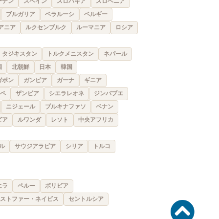
ーデン
スペイン
スロバキア
スロベニア
ブルガリア
ベラルーシ
ベルギー
アニア
ルクセンブルク
ルーマニア
ロシア
タジキスタン
トルクメニスタン
ネパール
国
北朝鮮
日本
韓国
ガボン
ガンビア
ガーナ
ギニア
ペ
ザンビア
シエラレオネ
ジンバブエ
ニジェール
ブルキナファソ
ベナン
ビア
ルワンダ
レソト
中央アフリカ
ル
サウジアラビア
シリア
トルコ
エラ
ペルー
ボリビア
ストファー・ネイビス
セントルシア