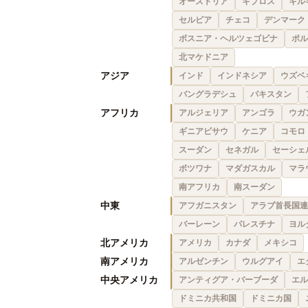
オーストリア
キプロス
キル
セルビア
チェコ
デンマーク
ボスニア・ヘルツェゴビナ
ポル
北マケドニア
アジア
インド
インドネシア
ウズベ
バングラデシュ
パキスタン
アフリカ
アルジェリア
アンゴラ
ウガ
ギニアビサウ
ケニア
コモロ
スーダン
セネガル
セーシェ
ボツワナ
マダガスカル
マラ
南アフリカ
南スーダン
中東
アフガニスタン
アラブ首長国連
バーレーン
パレスチナ
ヨル
北アメリカ
アメリカ
カナダ
メキシコ
南アメリカ
アルゼンチン
ウルグアイ
エ
中央アメリカ
アンティグア・バーブーダ
エル
ドミニカ共和国
ドミニカ国