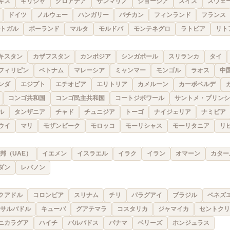
ギス
ギリシャ
クロアチア
サンマリノ
ジョージア
スイス
スウェ
ドイツ
ノルウェー
ハンガリー
バチカン
フィンランド
フランス
トガル
ポーランド
マルタ
モルドバ
モンテネグロ
ラトビア
リト
キスタン
カザフスタン
カンボジア
シンガポール
スリランカ
タイ
フィリピン
ベトナム
マレーシア
ミャンマー
モンゴル
ラオス
中
ンダ
エジプト
エチオピア
エリトリア
カメルーン
カーボベルデ
コンゴ共和国
コンゴ民主共和国
コートジボワール
サントメ・プリンシ
ル
タンザニア
チャド
チュニジア
トーゴ
ナイジェリア
ナミビア
ウイ
マリ
モザンビーク
モロッコ
モーリシャス
モーリタニア
リ
邦（UAE）
イエメン
イスラエル
イラク
イラン
オマーン
カター
ダン
レバノン
クアドル
コロンビア
スリナム
チリ
パラグアイ
ブラジル
ベネズ
サルバドル
キューバ
グアテマラ
コスタリカ
ジャマイカ
セントクリ
ニカラグア
ハイチ
バルバドス
パナマ
ベリーズ
ホンジュラス