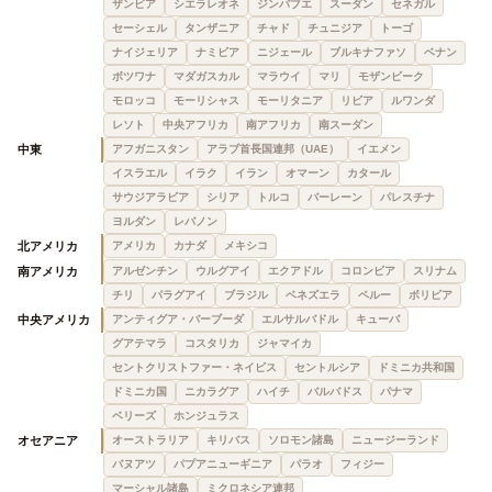
ザンビア
シエラレオネ
ジンバブエ
スーダン
セネガル
セーシェル
タンザニア
チャド
チュニジア
トーゴ
ナイジェリア
ナミビア
ニジェール
ブルキナファソ
ベナン
ボツワナ
マダガスカル
マラウイ
マリ
モザンビーク
モロッコ
モーリシャス
モーリタニア
リビア
ルワンダ
レソト
中央アフリカ
南アフリカ
南スーダン
中東
アフガニスタン
アラブ首長国連邦（UAE）
イエメン
イスラエル
イラク
イラン
オマーン
カタール
サウジアラビア
シリア
トルコ
バーレーン
パレスチナ
ヨルダン
レバノン
北アメリカ
アメリカ
カナダ
メキシコ
南アメリカ
アルゼンチン
ウルグアイ
エクアドル
コロンビア
スリナム
チリ
パラグアイ
ブラジル
ベネズエラ
ペルー
ボリビア
中央アメリカ
アンティグア・バーブーダ
エルサルバドル
キューバ
グアテマラ
コスタリカ
ジャマイカ
セントクリストファー・ネイビス
セントルシア
ドミニカ共和国
ドミニカ国
ニカラグア
ハイチ
バルバドス
パナマ
ベリーズ
ホンジュラス
オセアニア
オーストラリア
キリバス
ソロモン諸島
ニュージーランド
バヌアツ
パプアニューギニア
パラオ
フィジー
マーシャル諸島
ミクロネシア連邦