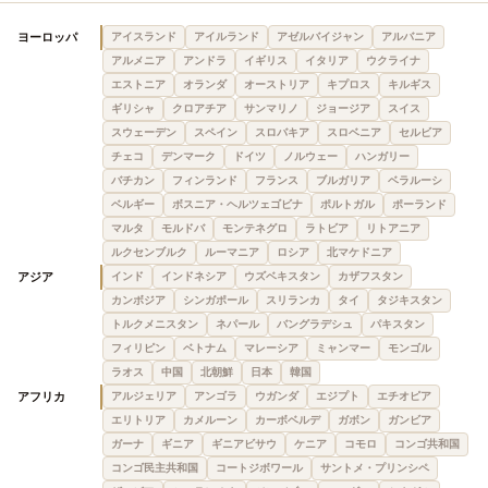
ヨーロッパ
アイスランド
アイルランド
アゼルバイジャン
アルバニア
アルメニア
アンドラ
イギリス
イタリア
ウクライナ
エストニア
オランダ
オーストリア
キプロス
キルギス
ギリシャ
クロアチア
サンマリノ
ジョージア
スイス
スウェーデン
スペイン
スロバキア
スロベニア
セルビア
チェコ
デンマーク
ドイツ
ノルウェー
ハンガリー
バチカン
フィンランド
フランス
ブルガリア
ベラルーシ
ベルギー
ボスニア・ヘルツェゴビナ
ポルトガル
ポーランド
マルタ
モルドバ
モンテネグロ
ラトビア
リトアニア
ルクセンブルク
ルーマニア
ロシア
北マケドニア
アジア
インド
インドネシア
ウズベキスタン
カザフスタン
カンボジア
シンガポール
スリランカ
タイ
タジキスタン
トルクメニスタン
ネパール
バングラデシュ
パキスタン
フィリピン
ベトナム
マレーシア
ミャンマー
モンゴル
ラオス
中国
北朝鮮
日本
韓国
アフリカ
アルジェリア
アンゴラ
ウガンダ
エジプト
エチオピア
エリトリア
カメルーン
カーボベルデ
ガボン
ガンビア
ガーナ
ギニア
ギニアビサウ
ケニア
コモロ
コンゴ共和国
コンゴ民主共和国
コートジボワール
サントメ・プリンシペ