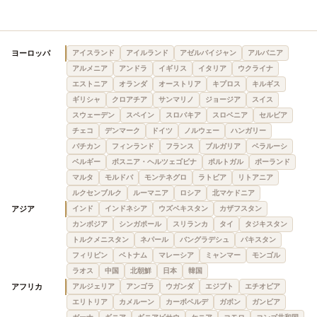
ヨーロッパ
アイスランド
アイルランド
アゼルバイジャン
アルバニア
アルメニア
アンドラ
イギリス
イタリア
ウクライナ
エストニア
オランダ
オーストリア
キプロス
キルギス
ギリシャ
クロアチア
サンマリノ
ジョージア
スイス
スウェーデン
スペイン
スロバキア
スロベニア
セルビア
チェコ
デンマーク
ドイツ
ノルウェー
ハンガリー
バチカン
フィンランド
フランス
ブルガリア
ベラルーシ
ベルギー
ボスニア・ヘルツェゴビナ
ポルトガル
ポーランド
マルタ
モルドバ
モンテネグロ
ラトビア
リトアニア
ルクセンブルク
ルーマニア
ロシア
北マケドニア
アジア
インド
インドネシア
ウズベキスタン
カザフスタン
カンボジア
シンガポール
スリランカ
タイ
タジキスタン
トルクメニスタン
ネパール
バングラデシュ
パキスタン
フィリピン
ベトナム
マレーシア
ミャンマー
モンゴル
ラオス
中国
北朝鮮
日本
韓国
アフリカ
アルジェリア
アンゴラ
ウガンダ
エジプト
エチオピア
エリトリア
カメルーン
カーボベルデ
ガボン
ガンビア