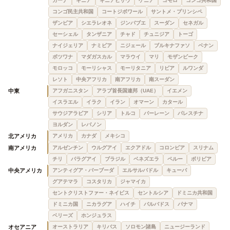
ガーナ
ギニア
ギニアビサウ
ケニア
コモロ
コンゴ共和国
コンゴ民主共和国
コートジボワール
サントメ・プリンシペ
ザンビア
シエラレオネ
ジンバブエ
スーダン
セネガル
セーシェル
タンザニア
チャド
チュニジア
トーゴ
ナイジェリア
ナミビア
ニジェール
ブルキナファソ
ベナン
ボツワナ
マダガスカル
マラウイ
マリ
モザンビーク
モロッコ
モーリシャス
モーリタニア
リビア
ルワンダ
レソト
中央アフリカ
南アフリカ
南スーダン
中東
アフガニスタン
アラブ首長国連邦（UAE）
イエメン
イスラエル
イラク
イラン
オマーン
カタール
サウジアラビア
シリア
トルコ
バーレーン
パレスチナ
ヨルダン
レバノン
北アメリカ
アメリカ
カナダ
メキシコ
南アメリカ
アルゼンチン
ウルグアイ
エクアドル
コロンビア
スリナム
チリ
パラグアイ
ブラジル
ベネズエラ
ペルー
ボリビア
中央アメリカ
アンティグア・バーブーダ
エルサルバドル
キューバ
グアテマラ
コスタリカ
ジャマイカ
セントクリストファー・ネイビス
セントルシア
ドミニカ共和国
ドミニカ国
ニカラグア
ハイチ
バルバドス
パナマ
ベリーズ
ホンジュラス
オセアニア
オーストラリア
キリバス
ソロモン諸島
ニュージーランド