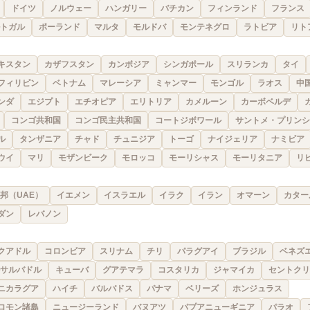
ドイツ
ノルウェー
ハンガリー
バチカン
フィンランド
フランス
トガル
ポーランド
マルタ
モルドバ
モンテネグロ
ラトビア
リト
キスタン
カザフスタン
カンボジア
シンガポール
スリランカ
タイ
フィリピン
ベトナム
マレーシア
ミャンマー
モンゴル
ラオス
中
ンダ
エジプト
エチオピア
エリトリア
カメルーン
カーボベルデ
コンゴ共和国
コンゴ民主共和国
コートジボワール
サントメ・プリンシ
ル
タンザニア
チャド
チュニジア
トーゴ
ナイジェリア
ナミビア
ウイ
マリ
モザンビーク
モロッコ
モーリシャス
モーリタニア
リ
邦（UAE）
イエメン
イスラエル
イラク
イラン
オマーン
カター
ダン
レバノン
クアドル
コロンビア
スリナム
チリ
パラグアイ
ブラジル
ベネズ
サルバドル
キューバ
グアテマラ
コスタリカ
ジャマイカ
セントクリ
ニカラグア
ハイチ
バルバドス
パナマ
ベリーズ
ホンジュラス
ロモン諸島
ニュージーランド
バヌアツ
パプアニューギニア
パラオ