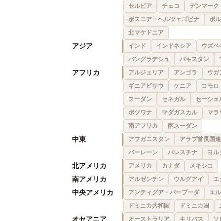
セルビア
チェコ
デンマーク
ボスニア・ヘルツェゴビナ
ポル
北マケドニア
アジア
インド
インドネシア
ウズベ
バングラデシュ
パキスタン
アフリカ
アルジェリア
アンゴラ
ウガ
ギニアビサウ
ケニア
コモロ
スーダン
セネガル
セーシェ
ボツワナ
マダガスカル
マラ
南アフリカ
南スーダン
中東
アフガニスタン
アラブ首長国連
バーレーン
パレスチナ
ヨル
北アメリカ
アメリカ
カナダ
メキシコ
南アメリカ
アルゼンチン
ウルグアイ
エ
中央アメリカ
アンティグア・バーブーダ
エル
ドミニカ共和国
ドミニカ国
オセアニア
オーストラリア
キリバス
ソ