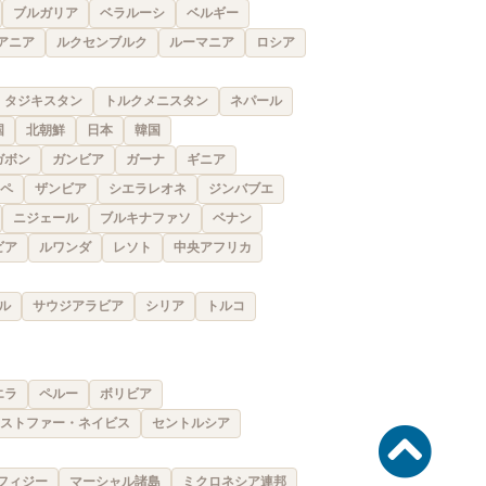
ブルガリア
ベラルーシ
ベルギー
アニア
ルクセンブルク
ルーマニア
ロシア
タジキスタン
トルクメニスタン
ネパール
国
北朝鮮
日本
韓国
ガボン
ガンビア
ガーナ
ギニア
ペ
ザンビア
シエラレオネ
ジンバブエ
ニジェール
ブルキナファソ
ベナン
ビア
ルワンダ
レソト
中央アフリカ
ル
サウジアラビア
シリア
トルコ
エラ
ペルー
ボリビア
ストファー・ネイビス
セントルシア
フィジー
マーシャル諸島
ミクロネシア連邦