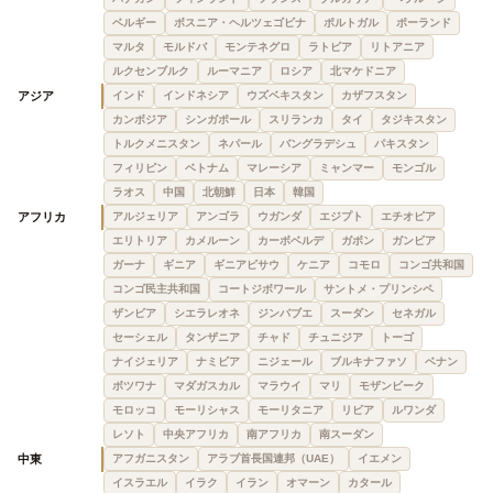
ベルギー
ボスニア・ヘルツェゴビナ
ポルトガル
ポーランド
マルタ
モルドバ
モンテネグロ
ラトビア
リトアニア
ルクセンブルク
ルーマニア
ロシア
北マケドニア
アジア
インド
インドネシア
ウズベキスタン
カザフスタン
カンボジア
シンガポール
スリランカ
タイ
タジキスタン
トルクメニスタン
ネパール
バングラデシュ
パキスタン
フィリピン
ベトナム
マレーシア
ミャンマー
モンゴル
ラオス
中国
北朝鮮
日本
韓国
アフリカ
アルジェリア
アンゴラ
ウガンダ
エジプト
エチオピア
エリトリア
カメルーン
カーボベルデ
ガボン
ガンビア
ガーナ
ギニア
ギニアビサウ
ケニア
コモロ
コンゴ共和国
コンゴ民主共和国
コートジボワール
サントメ・プリンシペ
ザンビア
シエラレオネ
ジンバブエ
スーダン
セネガル
セーシェル
タンザニア
チャド
チュニジア
トーゴ
ナイジェリア
ナミビア
ニジェール
ブルキナファソ
ベナン
ボツワナ
マダガスカル
マラウイ
マリ
モザンビーク
モロッコ
モーリシャス
モーリタニア
リビア
ルワンダ
レソト
中央アフリカ
南アフリカ
南スーダン
中東
アフガニスタン
アラブ首長国連邦（UAE）
イエメン
イスラエル
イラク
イラン
オマーン
カタール