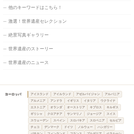
他のキーワードはこちら！
激選！世界遺産セレクション
絶景写真ギャラリー
世界遺産のストーリー
世界遺産のニュース
ヨーロッパ
アイスランド
アイルランド
アゼルバイジャン
アルバニア
アルメニア
アンドラ
イギリス
イタリア
ウクライナ
エストニア
オランダ
オーストリア
キプロス
キルギス
ギリシャ
クロアチア
サンマリノ
ジョージア
スイス
スウェーデン
スペイン
スロバキア
スロベニア
セルビア
チェコ
デンマーク
ドイツ
ノルウェー
ハンガリー
バチカン
フィンランド
フランス
ブルガリア
ベラルーシ