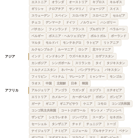
エストニア
オランダ
オーストリア
キプロス
キルギス
ギリシャ
クロアチア
サンマリノ
ジョージア
スイス
スウェーデン
スペイン
スロバキア
スロベニア
セルビア
チェコ
デンマーク
ドイツ
ノルウェー
ハンガリー
バチカン
フィンランド
フランス
ブルガリア
ベラルーシ
ベルギー
ボスニア・ヘルツェゴビナ
ポルトガル
ポーランド
マルタ
モルドバ
モンテネグロ
ラトビア
リトアニア
ルクセンブルク
ルーマニア
ロシア
北マケドニア
アジア
インド
インドネシア
ウズベキスタン
カザフスタン
カンボジア
シンガポール
スリランカ
タイ
タジキスタン
トルクメニスタン
ネパール
バングラデシュ
パキスタン
フィリピン
ベトナム
マレーシア
ミャンマー
モンゴル
ラオス
中国
北朝鮮
日本
韓国
アフリカ
アルジェリア
アンゴラ
ウガンダ
エジプト
エチオピア
エリトリア
カメルーン
カーボベルデ
ガボン
ガンビア
ガーナ
ギニア
ギニアビサウ
ケニア
コモロ
コンゴ共和国
コンゴ民主共和国
コートジボワール
サントメ・プリンシペ
ザンビア
シエラレオネ
ジンバブエ
スーダン
セネガル
セーシェル
タンザニア
チャド
チュニジア
トーゴ
ナイジェリア
ナミビア
ニジェール
ブルキナファソ
ベナン
ボツワナ
マダガスカル
マラウイ
マリ
モザンビーク