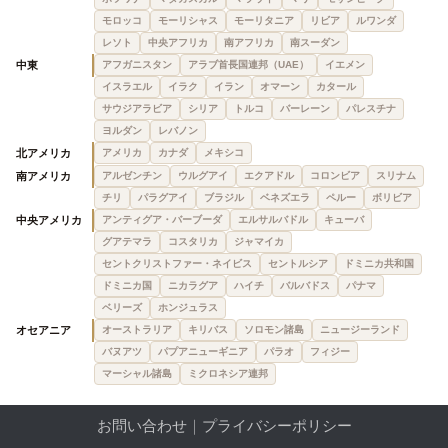
モロッコ
モーリシャス
モーリタニア
リビア
ルワンダ
レソト
中央アフリカ
南アフリカ
南スーダン
中東
アフガニスタン
アラブ首長国連邦（UAE）
イエメン
イスラエル
イラク
イラン
オマーン
カタール
サウジアラビア
シリア
トルコ
バーレーン
パレスチナ
ヨルダン
レバノン
北アメリカ
アメリカ
カナダ
メキシコ
南アメリカ
アルゼンチン
ウルグアイ
エクアドル
コロンビア
スリナム
チリ
パラグアイ
ブラジル
ベネズエラ
ペルー
ボリビア
中央アメリカ
アンティグア・バーブーダ
エルサルバドル
キューバ
グアテマラ
コスタリカ
ジャマイカ
セントクリストファー・ネイビス
セントルシア
ドミニカ共和国
ドミニカ国
ニカラグア
ハイチ
バルバドス
パナマ
ベリーズ
ホンジュラス
オセアニア
オーストラリア
キリバス
ソロモン諸島
ニュージーランド
バヌアツ
パプアニューギニア
パラオ
フィジー
マーシャル諸島
ミクロネシア連邦
お問い合わせ
｜
プライバシーポリシー