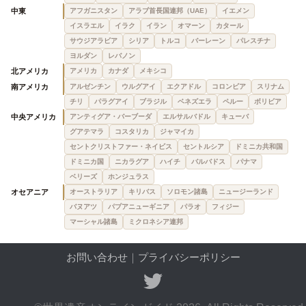
中東
アフガニスタン
アラブ首長国連邦（UAE）
イエメン
イスラエル
イラク
イラン
オマーン
カタール
サウジアラビア
シリア
トルコ
バーレーン
パレスチナ
ヨルダン
レバノン
北アメリカ
アメリカ
カナダ
メキシコ
南アメリカ
アルゼンチン
ウルグアイ
エクアドル
コロンビア
スリナム
チリ
パラグアイ
ブラジル
ベネズエラ
ペルー
ボリビア
中央アメリカ
アンティグア・バーブーダ
エルサルバドル
キューバ
グアテマラ
コスタリカ
ジャマイカ
セントクリストファー・ネイビス
セントルシア
ドミニカ共和国
ドミニカ国
ニカラグア
ハイチ
バルバドス
パナマ
ベリーズ
ホンジュラス
オセアニア
オーストラリア
キリバス
ソロモン諸島
ニュージーランド
バヌアツ
パプアニューギニア
パラオ
フィジー
マーシャル諸島
ミクロネシア連邦
お問い合わせ
｜
プライバシーポリシー