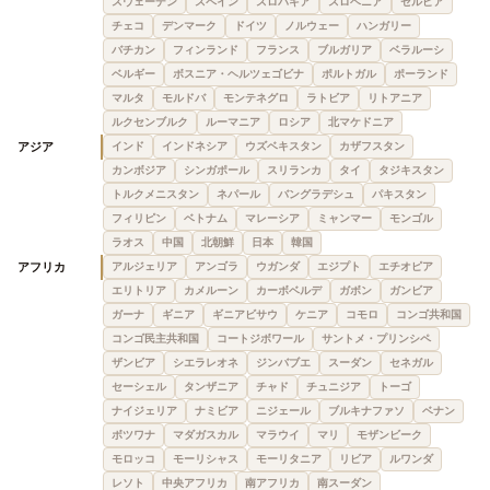
スウェーデン
スペイン
スロバキア
スロベニア
セルビア
チェコ
デンマーク
ドイツ
ノルウェー
ハンガリー
バチカン
フィンランド
フランス
ブルガリア
ベラルーシ
ベルギー
ボスニア・ヘルツェゴビナ
ポルトガル
ポーランド
マルタ
モルドバ
モンテネグロ
ラトビア
リトアニア
ルクセンブルク
ルーマニア
ロシア
北マケドニア
アジア
インド
インドネシア
ウズベキスタン
カザフスタン
カンボジア
シンガポール
スリランカ
タイ
タジキスタン
トルクメニスタン
ネパール
バングラデシュ
パキスタン
フィリピン
ベトナム
マレーシア
ミャンマー
モンゴル
ラオス
中国
北朝鮮
日本
韓国
アフリカ
アルジェリア
アンゴラ
ウガンダ
エジプト
エチオピア
エリトリア
カメルーン
カーボベルデ
ガボン
ガンビア
ガーナ
ギニア
ギニアビサウ
ケニア
コモロ
コンゴ共和国
コンゴ民主共和国
コートジボワール
サントメ・プリンシペ
ザンビア
シエラレオネ
ジンバブエ
スーダン
セネガル
セーシェル
タンザニア
チャド
チュニジア
トーゴ
ナイジェリア
ナミビア
ニジェール
ブルキナファソ
ベナン
ボツワナ
マダガスカル
マラウイ
マリ
モザンビーク
モロッコ
モーリシャス
モーリタニア
リビア
ルワンダ
レソト
中央アフリカ
南アフリカ
南スーダン