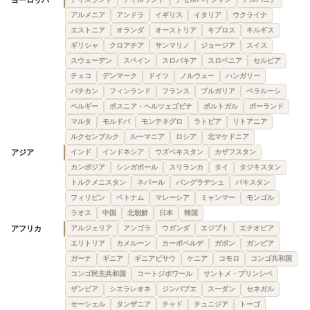
ヨーロッパ
アルメニア
アンドラ
イギリス
イタリア
ウクライナ
エストニア
オランダ
オーストリア
キプロス
キルギス
ギリシャ
クロアチア
サンマリノ
ジョージア
スイス
スウェーデン
スペイン
スロバキア
スロベニア
セルビア
チェコ
デンマーク
ドイツ
ノルウェー
ハンガリー
バチカン
フィンランド
フランス
ブルガリア
ベラルーシ
ベルギー
ボスニア・ヘルツェゴビナ
ポルトガル
ポーランド
マルタ
モルドバ
モンテネグロ
ラトビア
リトアニア
ルクセンブルク
ルーマニア
ロシア
北マケドニア
アジア
インド
インドネシア
ウズベキスタン
カザフスタン
カンボジア
シンガポール
スリランカ
タイ
タジキスタン
トルクメニスタン
ネパール
バングラデシュ
パキスタン
フィリピン
ベトナム
マレーシア
ミャンマー
モンゴル
ラオス
中国
北朝鮮
日本
韓国
アフリカ
アルジェリア
アンゴラ
ウガンダ
エジプト
エチオピア
エリトリア
カメルーン
カーボベルデ
ガボン
ガンビア
ガーナ
ギニア
ギニアビサウ
ケニア
コモロ
コンゴ共和国
コンゴ民主共和国
コートジボワール
サントメ・プリンシペ
ザンビア
シエラレオネ
ジンバブエ
スーダン
セネガル
セーシェル
タンザニア
チャド
チュニジア
トーゴ