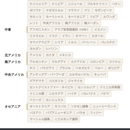
ナイジェリア
ナミビア
ニジェール
ブルキナファソ
ベナン
ボツワナ
マダガスカル
マラウイ
マリ
モザンビーク
モロッコ
モーリシャス
モーリタニア
リビア
ルワンダ
レソト
中央アフリカ
南アフリカ
南スーダン
中東
アフガニスタン
アラブ首長国連邦（UAE）
イエメン
イスラエル
イラク
イラン
オマーン
カタール
サウジアラビア
シリア
トルコ
バーレーン
パレスチナ
ヨルダン
レバノン
北アメリカ
アメリカ
カナダ
メキシコ
南アメリカ
アルゼンチン
ウルグアイ
エクアドル
コロンビア
スリナム
チリ
パラグアイ
ブラジル
ベネズエラ
ペルー
ボリビア
中央アメリカ
アンティグア・バーブーダ
エルサルバドル
キューバ
グアテマラ
コスタリカ
ジャマイカ
セントクリストファー・ネイビス
セントルシア
ドミニカ共和国
ドミニカ国
ニカラグア
ハイチ
バルバドス
パナマ
ベリーズ
ホンジュラス
オセアニア
オーストラリア
キリバス
ソロモン諸島
ニュージーランド
バヌアツ
パプアニューギニア
パラオ
フィジー
マーシャル諸島
ミクロネシア連邦