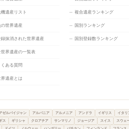
危機遺産リスト
複合遺産ランキング
負の世界遺産
国別ランキング
登録抹消された世界遺産
国別登録数ランキング
全世界遺産の一覧表
よくある質問
世界遺産とは
アゼルバイジャン
アルバニア
アルメニア
アンドラ
イギリス
イタリ
ギス
ギリシャ
クロアチア
サンマリノ
ジョージア
スイス
スウェ
ドイツ
ノルウェー
ハンガリー
バチカン
フィンランド
フランス