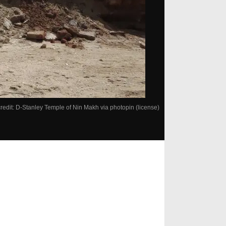
redit: D-Stanley
Temple of Nin Makh
via
photopin
(license)