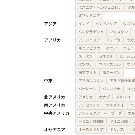
ボスニア・ヘルツェゴビナ
ポル
北マケドニア
アジア
インド
インドネシア
ウズベ
バングラデシュ
パキスタン
アフリカ
アルジェリア
アンゴラ
ウガ
ギニアビサウ
ケニア
コモロ
スーダン
セネガル
セーシェ
ボツワナ
マダガスカル
マラ
南アフリカ
南スーダン
中東
アフガニスタン
アラブ首長国連
バーレーン
パレスチナ
ヨル
北アメリカ
アメリカ
カナダ
メキシコ
南アメリカ
アルゼンチン
ウルグアイ
エ
中央アメリカ
アンティグア・バーブーダ
エル
ドミニカ共和国
ドミニカ国
オセアニア
オーストラリア
キリバス
ソ