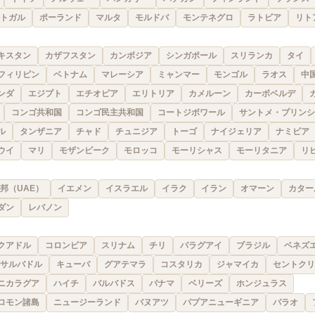
トガル
ポーランド
マルタ
モルドバ
モンテネグロ
ラトビア
リト
キスタン
カザフスタン
カンボジア
シンガポール
スリランカ
タイ
フィリピン
ベトナム
マレーシア
ミャンマー
モンゴル
ラオス
中
ンダ
エジプト
エチオピア
エリトリア
カメルーン
カーボベルデ
コンゴ共和国
コンゴ民主共和国
コートジボワール
サントメ・プリンシ
ル
タンザニア
チャド
チュニジア
トーゴ
ナイジェリア
ナミビア
ウイ
マリ
モザンビーク
モロッコ
モーリシャス
モーリタニア
リ
邦（UAE）
イエメン
イスラエル
イラク
イラン
オマーン
カター
ダン
レバノン
クアドル
コロンビア
スリナム
チリ
パラグアイ
ブラジル
ベネズ
サルバドル
キューバ
グアテマラ
コスタリカ
ジャマイカ
セントクリ
ニカラグア
ハイチ
バルバドス
パナマ
ベリーズ
ホンジュラス
ロモン諸島
ニュージーランド
バヌアツ
パプアニューギニア
パラオ