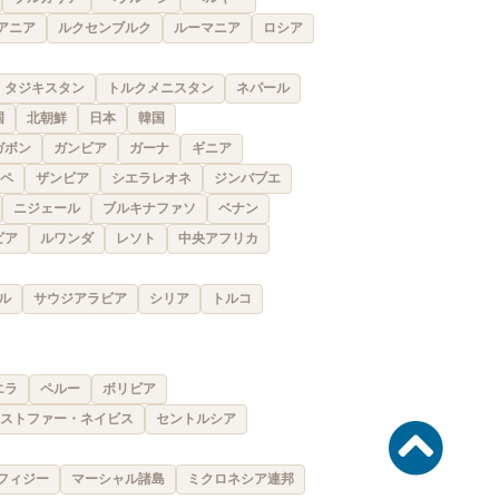
アニア
ルクセンブルク
ルーマニア
ロシア
タジキスタン
トルクメニスタン
ネパール
国
北朝鮮
日本
韓国
ガボン
ガンビア
ガーナ
ギニア
ペ
ザンビア
シエラレオネ
ジンバブエ
ニジェール
ブルキナファソ
ベナン
ビア
ルワンダ
レソト
中央アフリカ
ル
サウジアラビア
シリア
トルコ
エラ
ペルー
ボリビア
ストファー・ネイビス
セントルシア
フィジー
マーシャル諸島
ミクロネシア連邦