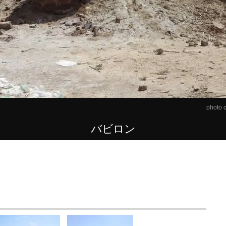
photo c
バビロン