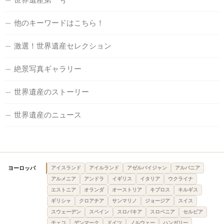
他のキーワードはこちら！
激選！世界遺産セレクション
絶景写真ギャラリー
世界遺産のストーリー
世界遺産のニュース
ヨーロッパ
アイスランド
アイルランド
アゼルバイジャン
アルバニア
アルメニア
アンドラ
イギリス
イタリア
ウクライナ
エストニア
オランダ
オーストリア
キプロス
キルギス
ギリシャ
クロアチア
サンマリノ
ジョージア
スイス
スウェーデン
スペイン
スロバキア
スロベニア
セルビア
チェコ
デンマーク
ドイツ
ノルウェー
ハンガリー