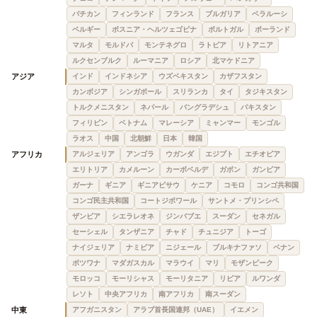
バチカン
フィンランド
フランス
ブルガリア
ベラルーシ
ベルギー
ボスニア・ヘルツェゴビナ
ポルトガル
ポーランド
マルタ
モルドバ
モンテネグロ
ラトビア
リトアニア
ルクセンブルク
ルーマニア
ロシア
北マケドニア
アジア
インド
インドネシア
ウズベキスタン
カザフスタン
カンボジア
シンガポール
スリランカ
タイ
タジキスタン
トルクメニスタン
ネパール
バングラデシュ
パキスタン
フィリピン
ベトナム
マレーシア
ミャンマー
モンゴル
ラオス
中国
北朝鮮
日本
韓国
アフリカ
アルジェリア
アンゴラ
ウガンダ
エジプト
エチオピア
エリトリア
カメルーン
カーボベルデ
ガボン
ガンビア
ガーナ
ギニア
ギニアビサウ
ケニア
コモロ
コンゴ共和国
コンゴ民主共和国
コートジボワール
サントメ・プリンシペ
ザンビア
シエラレオネ
ジンバブエ
スーダン
セネガル
セーシェル
タンザニア
チャド
チュニジア
トーゴ
ナイジェリア
ナミビア
ニジェール
ブルキナファソ
ベナン
ボツワナ
マダガスカル
マラウイ
マリ
モザンビーク
モロッコ
モーリシャス
モーリタニア
リビア
ルワンダ
レソト
中央アフリカ
南アフリカ
南スーダン
中東
アフガニスタン
アラブ首長国連邦（UAE）
イエメン