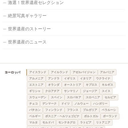
激選！世界遺産セレクション
絶景写真ギャラリー
世界遺産のストーリー
世界遺産のニュース
ヨーロッパ
アイスランド
アイルランド
アゼルバイジャン
アルバニア
アルメニア
アンドラ
イギリス
イタリア
ウクライナ
エストニア
オランダ
オーストリア
キプロス
キルギス
ギリシャ
クロアチア
サンマリノ
ジョージア
スイス
スウェーデン
スペイン
スロバキア
スロベニア
セルビア
チェコ
デンマーク
ドイツ
ノルウェー
ハンガリー
バチカン
フィンランド
フランス
ブルガリア
ベラルーシ
ベルギー
ボスニア・ヘルツェゴビナ
ポルトガル
ポーランド
マルタ
モルドバ
モンテネグロ
ラトビア
リトアニア