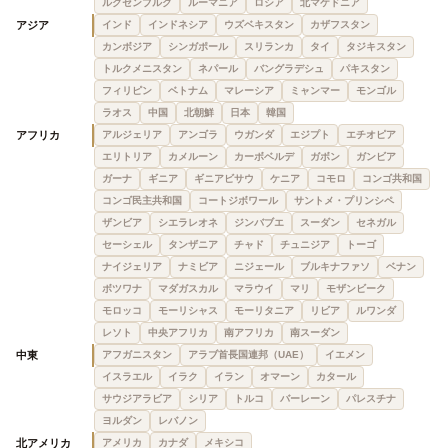
ルクセンブルク
ルーマニア
ロシア
北マケドニア
アジア
インド
インドネシア
ウズベキスタン
カザフスタン
カンボジア
シンガポール
スリランカ
タイ
タジキスタン
トルクメニスタン
ネパール
バングラデシュ
パキスタン
フィリピン
ベトナム
マレーシア
ミャンマー
モンゴル
ラオス
中国
北朝鮮
日本
韓国
アフリカ
アルジェリア
アンゴラ
ウガンダ
エジプト
エチオピア
エリトリア
カメルーン
カーボベルデ
ガボン
ガンビア
ガーナ
ギニア
ギニアビサウ
ケニア
コモロ
コンゴ共和国
コンゴ民主共和国
コートジボワール
サントメ・プリンシペ
ザンビア
シエラレオネ
ジンバブエ
スーダン
セネガル
セーシェル
タンザニア
チャド
チュニジア
トーゴ
ナイジェリア
ナミビア
ニジェール
ブルキナファソ
ベナン
ボツワナ
マダガスカル
マラウイ
マリ
モザンビーク
モロッコ
モーリシャス
モーリタニア
リビア
ルワンダ
レソト
中央アフリカ
南アフリカ
南スーダン
中東
アフガニスタン
アラブ首長国連邦（UAE）
イエメン
イスラエル
イラク
イラン
オマーン
カタール
サウジアラビア
シリア
トルコ
バーレーン
パレスチナ
ヨルダン
レバノン
北アメリカ
アメリカ
カナダ
メキシコ